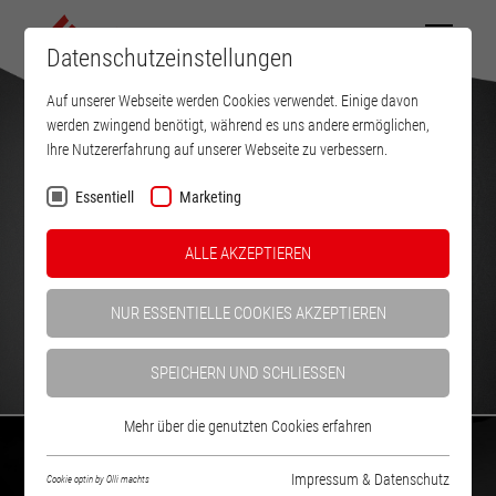
Datenschutzeinstellungen
Auf unserer Webseite werden Cookies verwendet. Einige davon
werden zwingend benötigt, während es uns andere ermöglichen,
Ihre Nutzererfahrung auf unserer Webseite zu verbessern.
Essentiell
Marketing
PRODUKTE
ALLE AKZEPTIEREN
ANSEHEN
NUR ESSENTIELLE COOKIES AKZEPTIEREN
SPEICHERN UND SCHLIESSEN
Mehr über die genutzten Cookies erfahren
Impressum & Datenschutz
Cookie optin by Olli machts