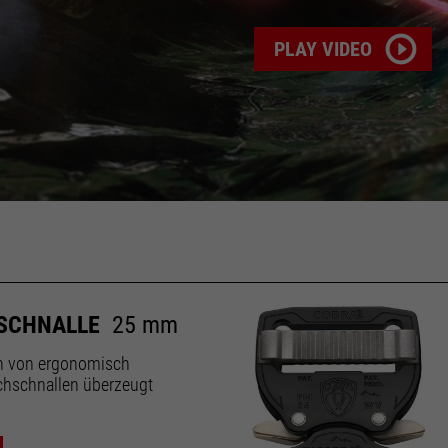
PLAY VIDEO
SCHNALLE
25 mm
on von ergonomisch
hschnallen überzeugt