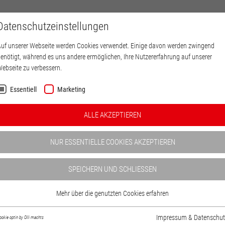
DUKTE
KOMPONENTEN
Datenschutzeinstellungen
SERVICE
uf unserer Webseite werden Cookies verwendet. Einige davon werden zwingend
enötigt, während es uns andere ermöglichen, Ihre Nutzererfahrung auf unserer
ebseite zu verbessern.
Essentiell
Marketing
ALLE AKZEPTIEREN
K
NUR ESSENTIELLE COOKIES AKZEPTIEREN
SPEICHERN UND SCHLIESSEN
Mehr über die genutzten Cookies erfahren
Impressum & Datenschut
ookie optin by Olli machts