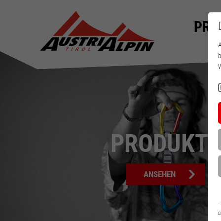
PRO
A
b
W
PRODUKTE
ANSEHEN
C