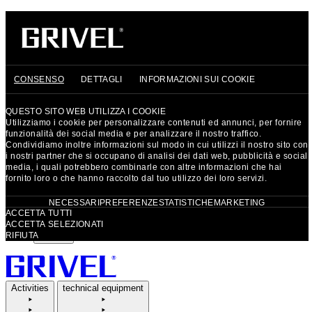
GRIVEL
HERITAGE
PRECISION MOUNTAIN TOOLS
CONSENSO
DETTAGLI
INFORMAZIONI SUI COOKIE
Currency: EUR
QUESTO SITO WEB UTILIZZA I COOKIE
EUR
Euro
Utilizziamo i cookie per personalizzare contenuti ed annunci, per fornire
CHF
Swiss Franc
funzionalità dei social media e per analizzare il nostro traffico.
Condividiamo inoltre informazioni sul modo in cui utilizzi il nostro sito con
GBP
British Pound
i nostri partner che si occupano di analisi dei dati web, pubblicità e social
media, i quali potrebbero combinarle con altre informazioni che hai
Language: English
fornito loro o che hanno raccolto dal tuo utilizzo dei loro servizi.
Selezione
NECESSARI
PREFERENZE
STATISTICHE
MARKETING
English
ACCETTA TUTTI
del
français
ACCETTA SELEZIONATI
RIFIUTA
consenso
Italiano
Activities
technical equipment