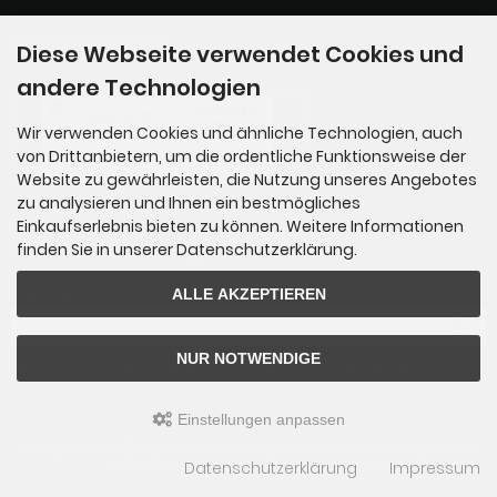
Zahlungsmethoden
Diese Webseite verwendet Cookies und
andere Technologien
Wir verwenden Cookies und ähnliche Technologien, auch
von Drittanbietern, um die ordentliche Funktionsweise der
Website zu gewährleisten, die Nutzung unseres Angebotes
zu analysieren und Ihnen ein bestmögliches
Einkaufserlebnis bieten zu können. Weitere Informationen
finden Sie in unserer Datenschutzerklärung.
Newsletter-Anmeldung
ALLE AKZEPTIEREN
E-Mail-Adresse:
NUR NOTWENDIGE
Der Newsletter kann jederzeit hier oder in Ihrem Kundenkonto abbestellt werden.
Einstellungen anpassen
Rocksports © 2026 | Template © 2009-2026 by
mod
ified eCommerce Shopsoftware
Datenschutzerklärung
Impressum
mod
ified eCommerce Shopsoftware © 2009-2026