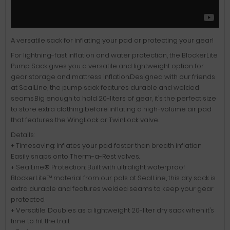
A versatile sack for inflating your pad or protecting your gear!
For lightning-fast inflation and water protection, the BlockerLite
Pump Sack gives you a versatile and lightweight option for
gear storage and mattress inflation.Designed with our friends
at SealLine, the pump sack features durable and welded
seams.Big enough to hold 20-liters of gear, it’s the perfect size
to store extra clothing before inflating a high-volume air pad
that features the WingLock or TwinLock valve.
Details:
+ Timesaving: Inflates your pad faster than breath inflation.
Easily snaps onto Therm-a-Rest valves.
+ SealLine® Protection: Built with ultralight waterproof
BlockerLite™ material from our pals at SealLine, this dry sack is
extra durable and features welded seams to keep your gear
protected.
+ Versatile: Doubles as a lightweight 20-liter dry sack when it’s
time to hit the trail.