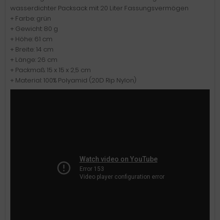
wasserdichter Packsack mit 20 Liter Fassungsvermögen
+ Farbe: grün
+ Gewicht: 80 g
+ Höhe: 61 cm
+ Breite: 14 cm
+ Länge: 26 cm
+ Packmaß: 15 x 15 x 2,5 cm
+ Material: 100% Polyamid (20D Rip Nylon)