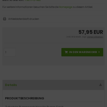
Mehr Artikel von:
Therm-a-Rest
Für weitere Informationen besuchen Sie bitte die
Homepage
zu diesem Artikel.
Artikeldatenblatt drucken
57,95 EUR
inkl. 19 % MwSt. zzgl.
Versandkosten
IN DEN WARENKORB
Details
PRODUKTBESCHREIBUNG
Zubehör Pumpsack NeoAir Pump Sack