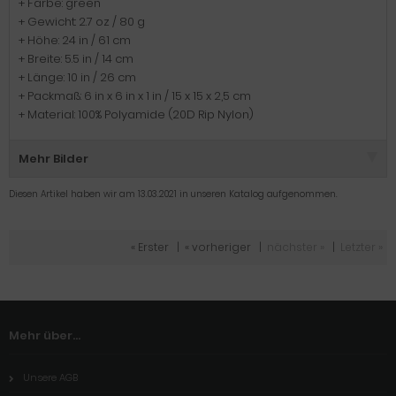
+ Farbe: green
+ Gewicht: 2.7 oz / 80 g
+ Höhe: 24 in / 61 cm
+ Breite: 5.5 in / 14 cm
+ Länge: 10 in / 26 cm
+ Packmaß: 6 in x 6 in x 1 in / 15 x 15 x 2,5 cm
+ Material: 100% Polyamide (20D Rip Nylon)
Mehr Bilder
Diesen Artikel haben wir am 13.03.2021 in unseren Katalog aufgenommen.
« Erster
|
« vorheriger
|
nächster »
|
Letzter »
Mehr über...
Unsere AGB