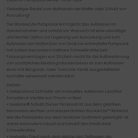
Vielseitiger Beutel zum Aufblasen der Matte oder Schutz von
Ausrüstung!
Der BlockerLite Pumpsack ermöglicht das Aufblasen im
Handumdrehen und schützt vor Wasser.Er ist eine vielseitige
und leichte Option zur Lagerung von Ausrüstung und zum
Aufblasen von Matten.Der von SealLine entwickelte Pumpsack
hat zudem besonders haltbare Schweißnähte.Sein
Fassungsvermögen von 20 Litern reicht für die Aufbewahrung
von zusätzlichen Kleidungsstücken,bevor er zum Aufblasen
einer mit WingLock- oder TwinLock-Ventil ausgestatteten
Isomatte verwendet werden kann.
Details:
+ Zeitsparend: Schneller als manuelles Aufblasen. Leichtes
Einrasten in Ventile von Therm-a-Rest
+ SealLine® Schutz: Dieser Packsack ist aus dem gleichen,
besonders leichten und wasserdichten BlockerLite™ Material
wie die Packsäcke aus dem SealLine-Sortiment gefertigt.Er ist
daher besonders robust und schützt den Inhalt dank
Schweißnähte
+ Vielseitig: Dient nach dem Abbau des Zeltlagers als