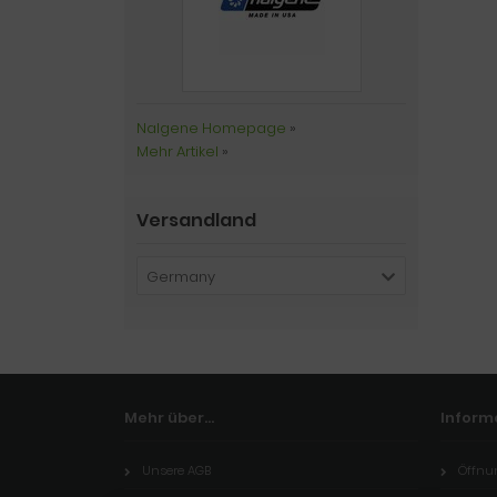
Nalgene Homepage
»
Mehr Artikel
»
Versandland
Germany
Mehr über...
Inform
Unsere AGB
Öffnu