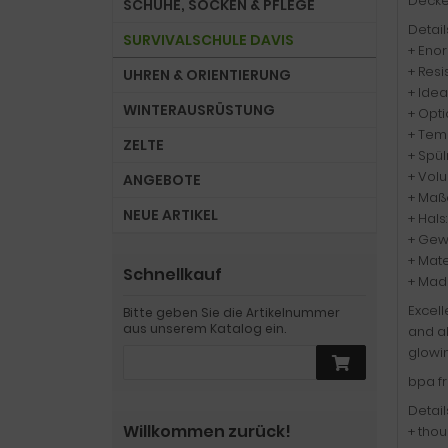
Decke
SCHUHE, SOCKEN & PFLEGE
Detail
SURVIVALSCHULE DAVIS
+ Eno
+ Res
UHREN & ORIENTIERUNG
+ Ide
WINTERAUSRÜSTUNG
+ Opti
+ Tem
ZELTE
+ Spü
+ Volu
ANGEBOTE
+ Maß
NEUE ARTIKEL
+ Hals
+ Gewi
+ Mate
Schnellkauf
+ Mad
Excell
Bitte geben Sie die Artikelnummer
aus unserem Katalog ein.
and al
glowin
bpa fr
Detail
Willkommen zurück!
+ thou