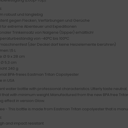
lbefestigung (Loop-Top).
s:
rm robust und langlebig
istent gegen Flecken, Verfärbungen und Gerüche
al für extreme Abenteuer und Expeditionen
onaler Trinkeinsatz von Nalgene (Sipper) erhältlich!
peraturbeständig von -40°C bis 100°C
lmaschinenfest (der Deckel darf keine Heizelemente berühren)
men: 1,5 L
e: Ø 9 x 28 cm
: Ø 5,3 cm
cht: 240 g
rial: BPA-freies Eastman Tritan Copolyester
e in USA
ent water bottle with professional characteristics. Utterly taste neutral, 
l that with minimum weight. Manufactured from the new BPA free Tritan T
g effect in version Glow.
ee - This bottle is made from Eastman Tritan copolyester that is manu
s:
gh and impact resistant