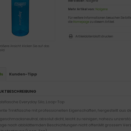
Hersteller:
Nalgene
Mehr Artikel von:
Nalgene
Für weitere Informationen besuchen Sie bitt
die
Homepage
zu diesem Artikel.
Artikeldatenblatt drucken
rößere Ansicht klicken Sie auf das
ild
ls
Kunden-Tipp
UKTBESCHREIBUNG
alsflasche Everyday Silo, Loop-Top
ente Trinkflasche mit professionellen Eigenschaften, hergestellt aus 
 geschmacksneutral, absolut dicht, leicht zu reinigen, nahezu unzerstö
rage nach abblätternden Beschichtungen nicht offen.Mit grossem Vers