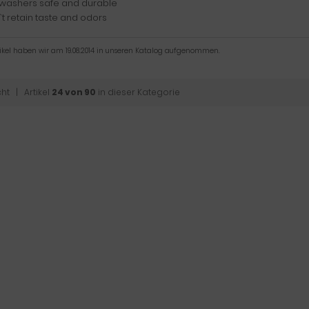
hwashers safe and durable
t retain taste and odors
tikel haben wir am 19.08.2014 in unseren Katalog aufgenommen.
cht
| Artikel
24 von 90
in dieser Kategorie