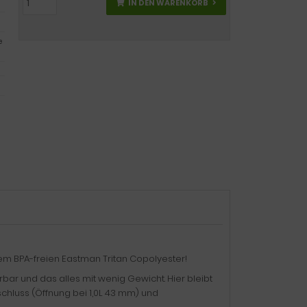
IN DEN WARENKORB
e
dem BPA-freien Eastman Tritan Copolyester!
rbar und das alles mit wenig Gewicht. Hier bleibt
chluss (Öffnung bei 1,0L 43 mm) und