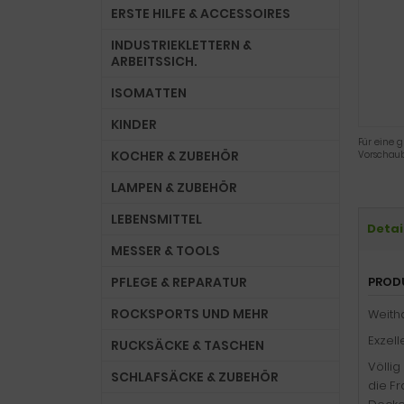
ERSTE HILFE & ACCESSOIRES
INDUSTRIEKLETTERN &
ARBEITSSICH.
ISOMATTEN
KINDER
Für eine g
KOCHER & ZUBEHÖR
Vorschaub
LAMPEN & ZUBEHÖR
LEBENSMITTEL
Detai
MESSER & TOOLS
PFLEGE & REPARATUR
PROD
ROCKSPORTS UND MEHR
Weith
Exzell
RUCKSÄCKE & TASCHEN
Völlig
SCHLAFSÄCKE & ZUBEHÖR
die F