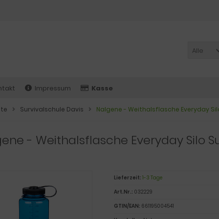
Alle
ntakt
Impressum
Kasse
ite
Survivalschule Davis
Nalgene - Weithalsflasche Everyday Silo
ene - Weithalsflasche Everyday Silo Sus
u
Lieferzeit:
1-3 Tage
Art.Nr.:
032229
GTIN/EAN:
661195004541