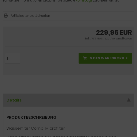
Für weitere Informationen besuchen Sie bitte die
Homepage
zu diesem Artikel.
Artikeldatenblatt drucken
229,95 EUR
inkl. 19 % MwSt. zzgl.
Versandkosten
IN DEN WARENKORB
Details
PRODUKTBESCHREIBUNG
Wasserfilter Combi Microfilter