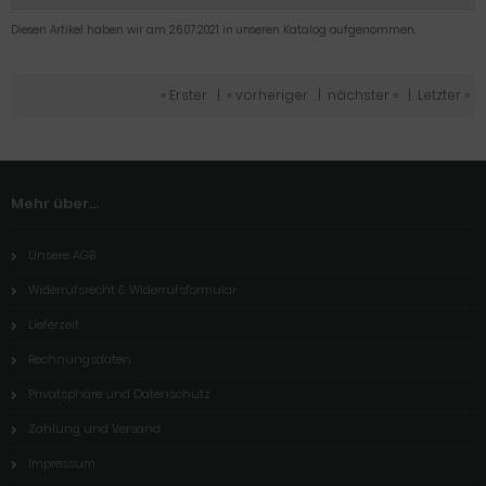
Diesen Artikel haben wir am 26.07.2021 in unseren Katalog aufgenommen.
« Erster
|
« vorheriger
|
nächster »
|
Letzter »
Mehr über...
Unsere AGB
Widerrufsrecht & Widerrufsformular
Lieferzeit
Rechnungsdaten
Privatsphäre und Datenschutz
Zahlung und Versand
Impressum