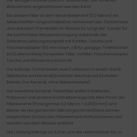
Der einzige Portable Outdoor Wasserfilter, der an einen
Wasserhahn angeschlossen werden kann!
Bei diesem Filter ist dem Keramikelement (0,2 Mikron) ein
Aktivkohlefilter vorgeschaltet.Das verbessert den Geschmack
und reduziert Chemikalien im Wasser.So sorgt der 'Combi' für
die komfortable Wasserversorgung außerhalb der
Zivilisation.Lieferung komplett mit Vorfilter, Tasche und
Flaschenadapter (63 mm innen, z. B. für gängige Trinkflaschen
etc.).Lieferumfang: Kompletter Filter, Vorfilter, Flaschenadapter,
Tasche und Wasseranschluss-Kit
Der Katadyn Combi bietet zwei Funktionen in einem Gerät
(Aktivkohle und Keramik).Einfacher Wechsel auf Einstufen-
Betrieb (nur Keramik, ohne Aktivkohlestufe).
Der bewährte Keramik-Tiefenfilter entfernt Bakterien,
Protozoen und andere Krankheitserreger.Die Mini-Poren der
Filterkeramik (Porengrösse: 0,2 Mikron = 0,0002 mm) sind
kleiner als die genannten Mikroorganismen.Diese können
wegen ihrer Grösse das Filterelement nicht passieren und
werden aus dem Wasser entfernt.
Die Leistung beträgt ca. 1L/min. und die Lebensdauer bis zu