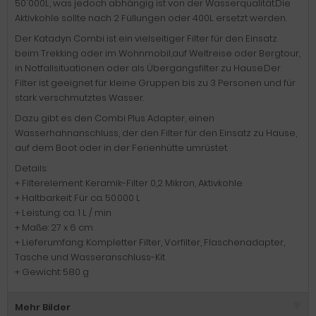
50'000L, was jedoch abhängig ist von der Wasserqualität.Die
Aktivkohle sollte nach 2 Füllungen oder 400L ersetzt werden.
Der Katadyn Combi ist ein vielseitiger Filter für den Einsatz
beim Trekking oder im Wohnmobil,auf Weltreise oder Bergtour,
in Notfallsituationen oder als Übergangsfilter zu Hause.Der
Filter ist geeignet für kleine Gruppen bis zu 3 Personen und für
stark verschmutztes Wasser.
Dazu gibt es den Combi Plus Adapter, einen
Wasserhahnanschluss, der den Filter für den Einsatz zu Hause,
auf dem Boot oder in der Ferienhütte umrüstet.
Details:
+ Filterelement: Keramik-Filter 0,2 Mikron, Aktivkohle
+ Haltbarkeit: Für ca. 50.000 L
+ Leistung: ca. 1 L / min
+ Maße: 27 x 6 cm
+ Lieferumfang: Kompletter Filter, Vorfilter, Flaschenadapter,
Tasche und Wasseranschluss-Kit
+ Gewicht: 580 g
Mehr Bilder