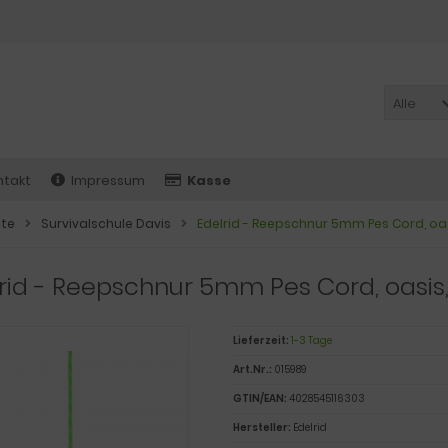
Alle
ntakt
Impressum
Kasse
ite
Survivalschule Davis
Edelrid - Reepschnur 5mm Pes Cord, oas
rid - Reepschnur 5mm Pes Cord, oasis,
Lieferzeit:
1-3 Tage
Art.Nr.:
015989
GTIN/EAN:
4028545116303
Hersteller:
Edelrid