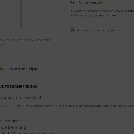
Mehr Artikel von:
Edelrid
Für weitere Informationen besuchen Sie bitt
die
Homepage
zu diesem Artikel.
Artikeldatenblatt drucken
rößere Ansicht klicken Sie auf das
ild
ls
Kunden-Tipp
UKTBESCHREIBUNG
chnur 5mm Pes Cord
ES CORD aus Polyester kombiniert hohe Abriebsfestigkeit, geringe De
s:
 Festigkeit
inge Dehnung
imierte Scheuerbeständigkeit