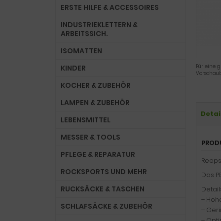
ERSTE HILFE & ACCESSOIRES
INDUSTRIEKLETTERN &
ARBEITSSICH.
ISOMATTEN
Für eine g
KINDER
Vorschaub
KOCHER & ZUBEHÖR
LAMPEN & ZUBEHÖR
Detai
LEBENSMITTEL
MESSER & TOOLS
PROD
PFLEGE & REPARATUR
Reeps
ROCKSPORTS UND MEHR
Das P
RUCKSÄCKE & TASCHEN
Detail
+ Hohe
SCHLAFSÄCKE & ZUBEHÖR
+ Ger
+ Opt