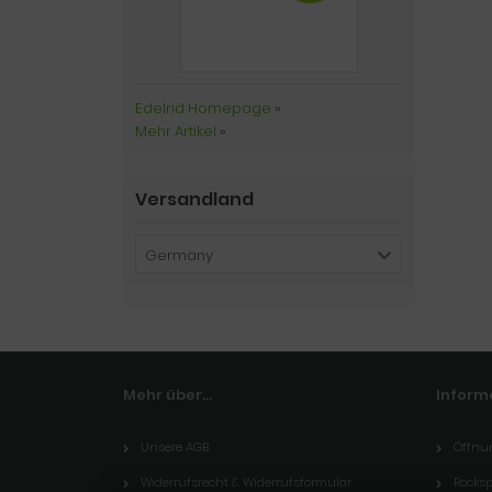
Edelrid Homepage
»
Mehr Artikel
»
Versandland
Germany
Mehr über...
Inform
Unsere AGB
Öffnu
Widerrufsrecht & Widerrufsformular
Rocksp