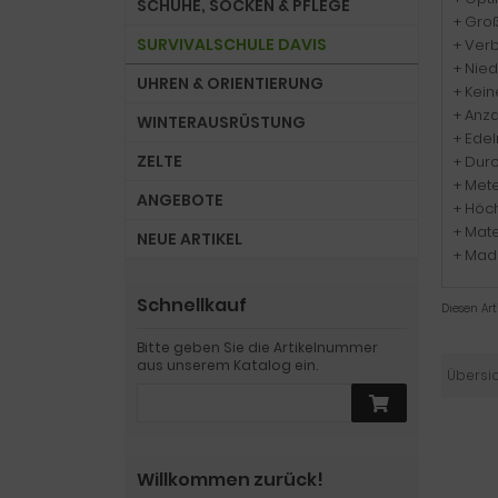
SCHUHE, SOCKEN & PFLEGE
+ Groß
SURVIVALSCHULE DAVIS
+ Verb
+ Nie
UHREN & ORIENTIERUNG
+ Kei
+ Anz
WINTERAUSRÜSTUNG
+ Edel
ZELTE
+ Dur
+ Mete
ANGEBOTE
+ Höch
+ Mate
NEUE ARTIKEL
+ Mad
Schnellkauf
Diesen Ar
Bitte geben Sie die Artikelnummer
aus unserem Katalog ein.
Übersi
Willkommen zurück!