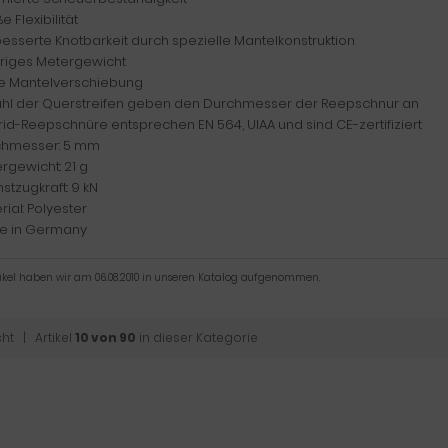
e Flexibilität
esserte Knotbarkeit durch spezielle Mantelkonstruktion
driges Metergewicht
ne Mantelverschiebung
ahl der Querstreifen geben den Durchmesser der Reepschnur an
rid-Reepschnüre entsprechen EN 564, UIAA und sind CE-zertifiziert
chmesser: 5 mm
rgewicht: 21 g
stzugkraft: 9 kN
rial: Polyester
e in Germany
tikel haben wir am 06.08.2010 in unseren Katalog aufgenommen.
cht
| Artikel
10 von 90
in dieser Kategorie