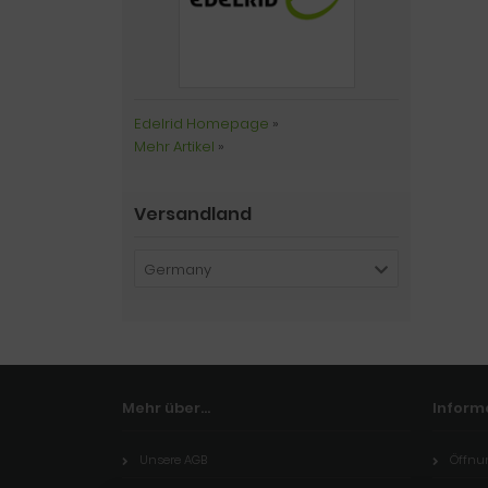
Edelrid Homepage
»
Mehr Artikel
»
Versandland
Germany
Mehr über...
Inform
Unsere AGB
Öffnu