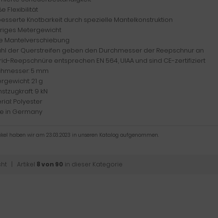
e Flexibilität
esserte Knotbarkeit durch spezielle Mantelkonstruktion
driges Metergewicht
ne Mantelverschiebung
ahl der Querstreifen geben den Durchmesser der Reepschnur an
rid-Reepschnüre entsprechen EN 564, UIAA und sind CE-zertifiziert
chmesser: 5 mm
rgewicht: 21 g
stzugkraft: 9 kN
rial: Polyester
e in Germany
tikel haben wir am 23.03.2023 in unseren Katalog aufgenommen.
cht
| Artikel
8 von 90
in dieser Kategorie