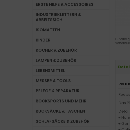
ERSTE HILFE & ACCESSOIRES
INDUSTRIEKLETTERN &
ARBEITSSICH.
ISOMATTEN
Für eine g
KINDER
Vorschaub
KOCHER & ZUBEHÖR
LAMPEN & ZUBEHÖR
Detai
LEBENSMITTEL
MESSER & TOOLS
PROD
PFLEGE & REPARATUR
Reeps
ROCKSPORTS UND MEHR
Das P
RUCKSÄCKE & TASCHEN
Detail
+ Hohe
SCHLAFSÄCKE & ZUBEHÖR
+ Ger
+ Opt