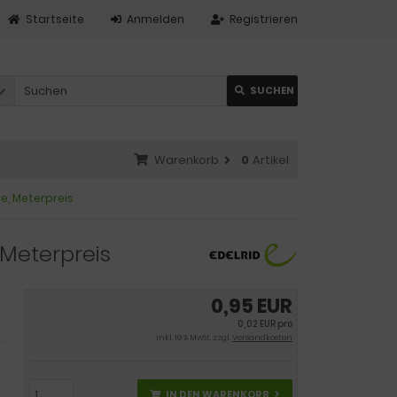
Startseite
Anmelden
Registrieren
SUCHEN
Warenkorb
0
Artikel
e, Meterpreis
 Meterpreis
0,95 EUR
0,02 EUR pro
inkl. 19 % MwSt. zzgl.
Versandkosten
IN DEN WARENKORB