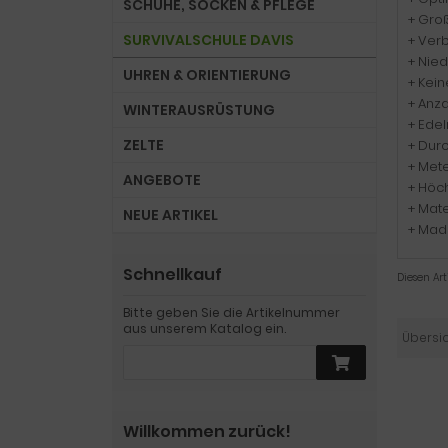
SCHUHE, SOCKEN & PFLEGE
+ Groß
SURVIVALSCHULE DAVIS
+ Verb
+ Nie
UHREN & ORIENTIERUNG
+ Kei
+ Anz
WINTERAUSRÜSTUNG
+ Edel
ZELTE
+ Dur
+ Mete
ANGEBOTE
+ Höch
+ Mate
NEUE ARTIKEL
+ Mad
Schnellkauf
Diesen Ar
Bitte geben Sie die Artikelnummer
aus unserem Katalog ein.
Übersi
Willkommen zurück!