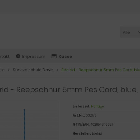
Alle
ntakt
Impressum
Kasse
ite
Survivalschule Davis
Edelrid - Reepschnur 5mm Pes Cord, blu
rid - Reepschnur 5mm Pes Cord, blue,
Lieferzeit:
1-3 Tage
Art.Nr.:
032173
GTIN/EAN:
4028545116327
Hersteller:
Edelrid