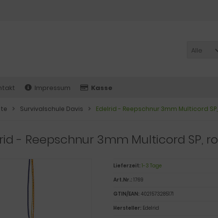
Alle
ntakt
Impressum
Kasse
ite
Survivalschule Davis
Edelrid - Reepschnur 3mm Multicord SP, 
rid - Reepschnur 3mm Multicord SP, ro
Lieferzeit:
1-3 Tage
Art.Nr.:
1769
GTIN/EAN:
4021573285171
Hersteller:
Edelrid