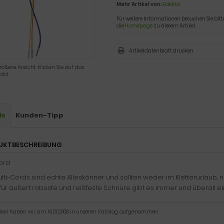
Mehr Artikel von:
Edelrid
Für weitere Informationen besuchen Sie bitt
die
Homepage
zu diesem Artikel.
Artikeldatenblatt drucken
rößere Ansicht klicken Sie auf das
ild
ls
Kunden-Tipp
UKTBESCHREIBUNG
ord
lti-Cords sind echte Alleskönner und sollten weder im Kletterurlaub, 
für äußert robuste und reißfeste Schnüre gibt es immer und überall 
tikel haben wir am 16.01.2008 in unseren Katalog aufgenommen.