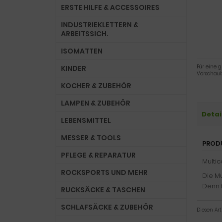
ERSTE HILFE & ACCESSOIRES
INDUSTRIEKLETTERN &
ARBEITSSICH.
ISOMATTEN
Für eine g
KINDER
Vorschaub
KOCHER & ZUBEHÖR
LAMPEN & ZUBEHÖR
Detai
LEBENSMITTEL
MESSER & TOOLS
PROD
PFLEGE & REPARATUR
Multic
ROCKSPORTS UND MEHR
Die Mu
Denn 
RUCKSÄCKE & TASCHEN
SCHLAFSÄCKE & ZUBEHÖR
Diesen Ar