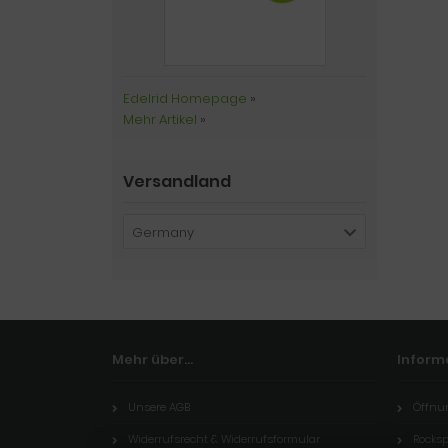
Edelrid Homepage
»
Mehr Artikel
»
Versandland
Germany
Mehr über...
Inform
Unsere AGB
Öffnu
Widerrufsrecht & Widerrufsformular
Rocksp