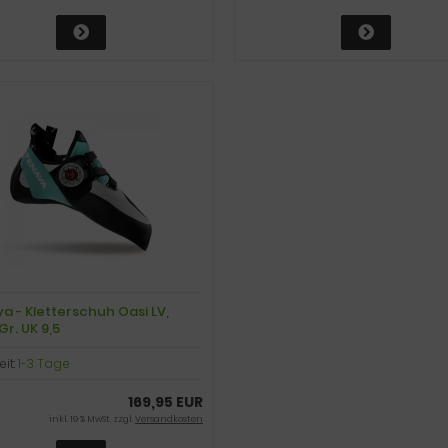
a - Kletterschuh Oasi LV,
Gr. UK 9,5
eit:
1-3 Tage
169,95 EUR
inkl. 19 % MwSt. zzgl.
Versandkosten