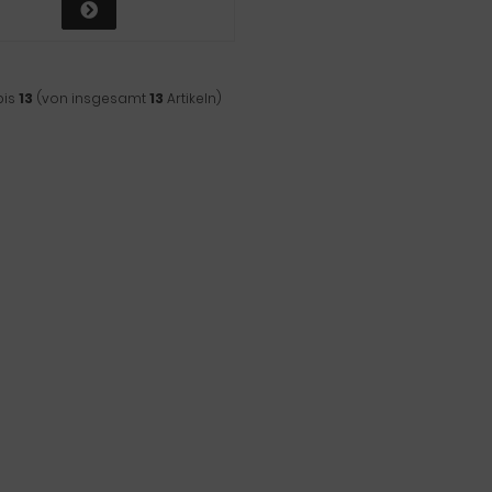
bis
13
(von insgesamt
13
Artikeln)