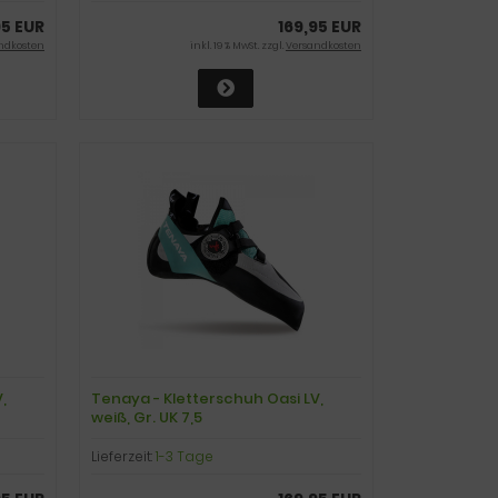
95 EUR
169,95 EUR
ndkosten
inkl. 19 % MwSt. zzgl.
Versandkosten
,
Tenaya - Kletterschuh Oasi LV,
weiß, Gr. UK 7,5
Lieferzeit:
1-3 Tage