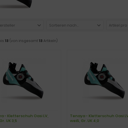
ersteller
Sortieren nach ...
Artikel pro
bis
13
(von insgesamt
13
Artikeln)
a - Kletterschuh Oasi LV,
Tenaya - Kletterschuh Oasi LV
Gr. UK 3,5
weiß, Gr. UK 4,0