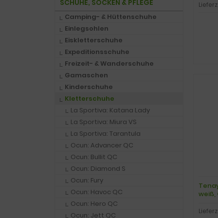
SCHUHE, SOCKEN & PFLEGE
Lieferz
Camping- & Hüttenschuhe
Einlegsohlen
Eiskletterschuhe
Expeditionsschuhe
Freizeit- & Wanderschuhe
Gamaschen
Kinderschuhe
Kletterschuhe
La Sportiva: Katana Lady
La Sportiva: Miura VS
La Sportiva: Tarantula
Ocun: Advancer QC
Ocun: Bullit QC
Ocun: Diamond S
Ocun: Fury
Tenay
Ocun: Havoc QC
weiß, 
Ocun: Hero QC
Lieferz
Ocun: Jett QC