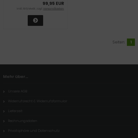
99,95 EUR
inkl. 19 % MwSt. zzgl.
Versandkosten
Seiten:
1
Mehr über...
Unsere AGB
Widerrufsrecht & Widerrufsformular
Lieferzeit
Rechnungsdaten
Privatsphäre und Datenschutz