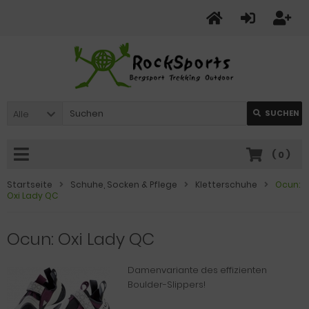
Alle
SUCHEN
(
0
)
Startseite
Schuhe, Socken & Pflege
Kletterschuhe
Ocun:
Oxi Lady QC
Ocun: Oxi Lady QC
Damenvariante des effizienten
Boulder-Slippers!