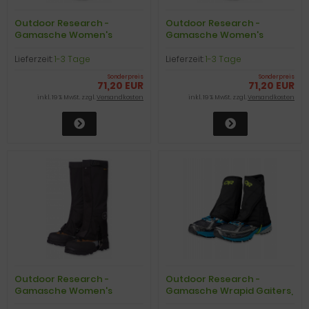
Outdoor Research -
Outdoor Research -
Gamasche Women's
Gamasche Women's
Crocodiles GTX Gaiters,
Crocodiles GTX Gaiters,
black, Gr. L
black, Gr. M
Lieferzeit:
1-3 Tage
Lieferzeit:
1-3 Tage
Sonderpreis
Sonderpreis
71,20 EUR
71,20 EUR
inkl. 19 % MwSt. zzgl.
Versandkosten
inkl. 19 % MwSt. zzgl.
Versandkosten
Outdoor Research -
Outdoor Research -
Gamasche Women's
Gamasche Wrapid Gaiters,
Crocodiles GTX Gaiters,
black/lemongras, Gr. L/XL