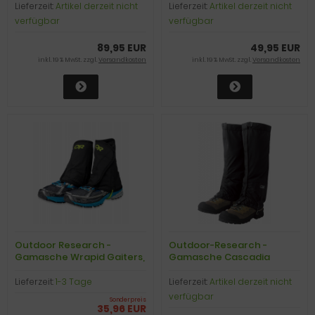
black, Gr. S
Lieferzeit:
Artikel derzeit nicht
Lieferzeit:
Artikel derzeit nicht
verfügbar
verfügbar
89,95 EUR
49,95 EUR
inkl. 19 % MwSt. zzgl.
Versandkosten
inkl. 19 % MwSt. zzgl.
Versandkosten
Outdoor Research -
Outdoor-Research -
Gamasche Wrapid Gaiters,
Gamasche Cascadia
black/lemongras, Gr. S/M
Gaiters, black, Gr. L
Lieferzeit:
1-3 Tage
Lieferzeit:
Artikel derzeit nicht
verfügbar
Sonderpreis
35,96 EUR