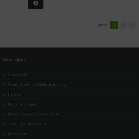
Seiten:
1
2
»
Mehr über...
Unsere AGB
Widerrufsrecht & Widerrufsformular
Lieferzeit
Rechnungsdaten
Privatsphäre und Datenschutz
Zahlung und Versand
Impressum