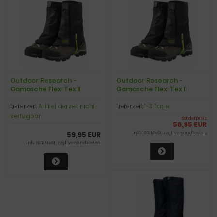
Outdoor Research -
Outdoor Research -
Gamasche Flex-Tex II
Gamasche Flex-Tex II
Gaiters, black, Gr. L/XL
Gaiters, black, Gr. S/M
Lieferzeit:
Artikel derzeit nicht
Lieferzeit:
1-3 Tage
verfügbar
Sonderpreis
56,95 EUR
59,95 EUR
inkl. 19 % MwSt. zzgl.
Versandkosten
inkl. 19 % MwSt. zzgl.
Versandkosten