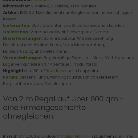
Mitarbeiter:
2 Vollzeit, 8 Teilzeit, 3 Freiberufler
Artikel:
18000 Artikel, die nicht nur Berglerherzen höher schlagen
lassen
Lieferanten
:
250 Lieferanten aus 25 verschiedenen Ländern
Onlineshop
:
Versand weltweit, Schwerpunkt Europa
Dienstleistungen:
Schuhreparatur, Wiederbesohlung,
Eisschraubenschleifen, Kurse, Expeditionsberatung,
Leihausrüstung und vieles mehr...
Veranstaltungen:
Regelmäßige Events mit Musik, Vorträgen und
Lagerverkauf, Ideen für Abenteuer, Produkttests
Highlight:
ca. 150 m²
Boulderwand
in Laupheim
Forum:
Wissens- und Erfahrungsaustausch von Kletterern,
Bergliebhabern und Reiselustigen
Von 2 m Regal auf über 600 qm -
eine Firmengeschichte
ohnegleichen!
Im Frühjahr 2000 gründete
Christian Hamm
in Laupheim die Firma