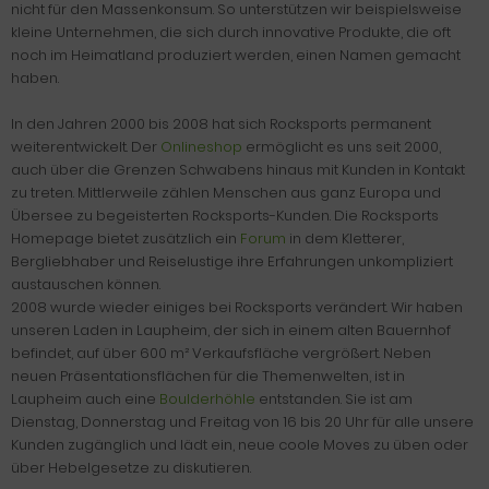
nicht für den Massenkonsum. So unterstützen wir beispielsweise
kleine Unternehmen, die sich durch innovative Produkte, die oft
noch im Heimatland produziert werden, einen Namen gemacht
haben.
In den Jahren 2000 bis 2008 hat sich Rocksports permanent
weiterentwickelt. Der
Onlineshop
ermöglicht es uns seit 2000,
auch über die Grenzen Schwabens hinaus mit Kunden in Kontakt
zu treten. Mittlerweile zählen Menschen aus ganz Europa und
Übersee zu begeisterten Rocksports-Kunden. Die Rocksports
Homepage bietet zusätzlich ein
Forum
in dem Kletterer,
Bergliebhaber und Reiselustige ihre Erfahrungen unkompliziert
austauschen können.
2008 wurde wieder einiges bei Rocksports verändert. Wir haben
unseren Laden in Laupheim, der sich in einem alten Bauernhof
befindet, auf über 600 m² Verkaufsfläche vergrößert. Neben
neuen Präsentationsflächen für die Themenwelten, ist in
Laupheim auch eine
Boulderhöhle
entstanden. Sie ist am
Dienstag, Donnerstag und Freitag von 16 bis 20 Uhr für alle unsere
Kunden zugänglich und lädt ein, neue coole Moves zu üben oder
über Hebelgesetze zu diskutieren.