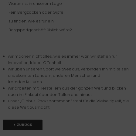
Warum ist in unserem Logo
kein Bergzacken oder Gipfel
zu finden, wie es für ein
Bergsportgeschäft üblich wäre?
wir machen nicht alles, wie es immer war; wir stehen für
Innovation, Ideen, Offenheit
wir üben unseren Sport weltweit aus, verbinden ihn mit Reisen,
unbekannten Ländern, anderen Menschen und
fremden Kulturen
wir arbeiten mit Herstellern aus der ganzen Welt und blicken
auch im Einkauf über den Tellerrand hinaus
unser „Globus-Rocksportsmann“ steht für die Vielseitigkeit, die
diese Welt ausmacht
ZURÜCK