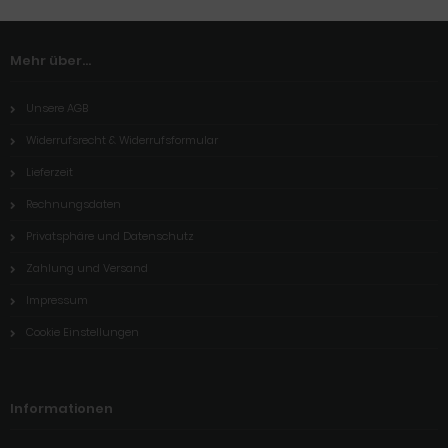
Mehr über...
Unsere AGB
Widerrufsrecht & Widerrufsformular
Lieferzeit
Rechnungsdaten
Privatsphäre und Datenschutz
Zahlung und Versand
Impressum
Cookie Einstellungen
Informationen