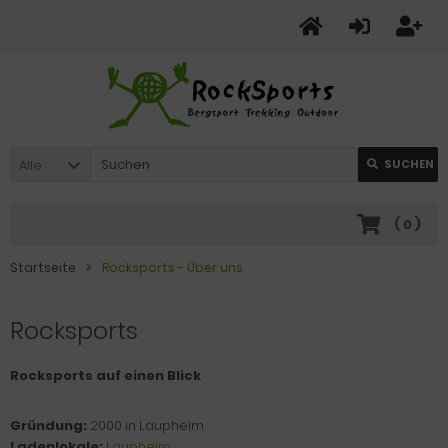
Alle
SUCHEN
(
0
)
Startseite
Rocksports - Über uns
Rocksports
Rocksports auf einen Blick
Gründung:
2000 in Laupheim
Ladenlokale:
Laupheim