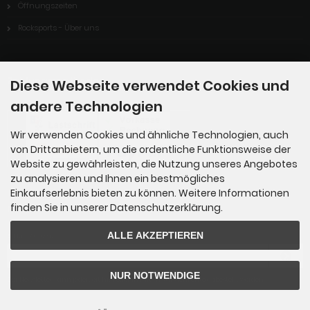
Öffnungszeiten
Rocksports - Über uns
Zahlungsmethoden
Diese Webseite verwendet Cookies und
andere Technologien
Wir verwenden Cookies und ähnliche Technologien, auch
von Drittanbietern, um die ordentliche Funktionsweise der
Website zu gewährleisten, die Nutzung unseres Angebotes
zu analysieren und Ihnen ein bestmögliches
Einkaufserlebnis bieten zu können. Weitere Informationen
finden Sie in unserer Datenschutzerklärung.
Newsletter-Anmeldung
ALLE AKZEPTIEREN
E-Mail-Adresse:
NUR NOTWENDIGE
Der Newsletter kann jederzeit hier oder in Ihrem Kundenkonto abbestellt werden.