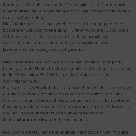
Rocksports. Zunächst wurde der Trainingskeller im Elternhaus in
einen Kletterladen umgewandelt; das Angebot beschränkte sich
rein aufs Sportklettern.
Die Nachfrage der schnell wachsenden Kundengruppe nach
passender Bergsportbekleidung, Funktionswäsche, Rucksäcken,
Skitourenzubehör, Schlafsäcken, Eiskletterausrüstung,
Campingartikeln und vielem mehr, veranlasste uns zur
Erweiterung in ein Bergsportfachgeschäft.
Dies bereitete uns allerdings ein großes Problem: Rocksports
benötigte mehr Fläche für das vergrößerte Sortiment! Der Umzug
in die Pfarrer-Aich-Str. 30 in
Laupheim
erfolgte kurz vor
Weihnachten 2000.
Hier konnten die Produkte besser präsentiert werden, ohne dabei
auf die gewohnte, von unseren Kunden geschätzte, familiäre
Atmosphäre und Gemütlichkeit zu verzichten. Durch kompetente
Beratung, sowie durch die ständige Anpassung des Sortiments an
die Bedürfnisse unserer Kunden, erweiterte sich der
Kundenstamm von Rocksports kontinuierlich.
Rocksports steht für eine nachhaltige Vermarktung von Produkten,