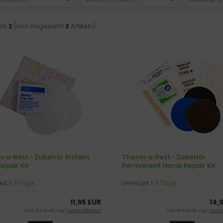
bis
2
(von insgesamt
2
Artikeln)
-a-Rest - Zubehör Instant
Therm-a-Rest - Zubehör
Repair Kit
Permanent Home Repair Kit
eit:
1-3 Tage
Lieferzeit:
1-3 Tage
11,95 EUR
14,
inkl. 19 % MwSt. zzgl.
Versandkosten
inkl. 19 % MwSt. zzgl.
Versa