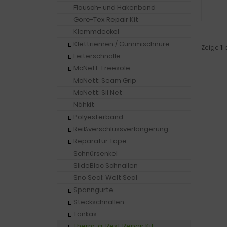
Flausch- und Hakenband
Gore-Tex Repair Kit
Klemmdeckel
Klettriemen / Gummischnüre
Zeige
1
Leiterschnalle
McNett: Freesole
McNett: Seam Grip
McNett: Sil Net
Nähkit
Polyesterband
Reißverschlussverlängerung
Reparatur Tape
Schnürsenkel
SlideBloc Schnallen
Sno Seal: Welt Seal
Spanngurte
Steckschnallen
Tankas
Therm-a-Rest Repair Kit