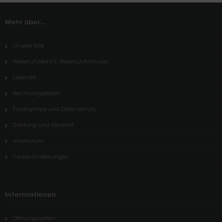
Mehr über...
Unsere AGB
Widerrufsrecht & Widerrufsformular
Lieferzeit
Rechnungsdaten
Privatsphäre und Datenschutz
Zahlung und Versand
Impressum
Cookie Einstellungen
Informationen
Öffnungszeiten