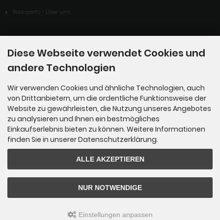
Rocksports - Über uns
Zahlungsmethoden
Diese Webseite verwendet Cookies und
andere Technologien
Wir verwenden Cookies und ähnliche Technologien, auch
von Drittanbietern, um die ordentliche Funktionsweise der
Website zu gewährleisten, die Nutzung unseres Angebotes
zu analysieren und Ihnen ein bestmögliches
Einkaufserlebnis bieten zu können. Weitere Informationen
finden Sie in unserer Datenschutzerklärung.
Newsletter-Anmeldung
ALLE AKZEPTIEREN
E-Mail-Adresse:
NUR NOTWENDIGE
Der Newsletter kann jederzeit hier oder in Ihrem Kundenkonto abbestellt werden.
Einstellungen anpassen