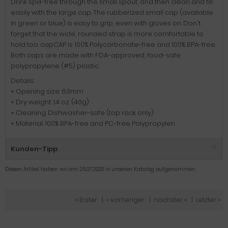
Drink spill-free through the small spout, and then clean and fill
easily with the large cap. The rubberized small cap (available
in green or blue) is easy to grip, even with gloves on. Don't
forget that the wide, rounded strap is more comfortable to
hold too. capCAP is 100% Polycarbonate-free and 100% BPA-free.
Both caps are made with FDA-approved, food-safe
polypropylene (#5) plastic.
Details:
+ Opening size: 63mm
+ Dry weight: 1.4 oz. (40g)
+ Cleaning: Dishwasher-safe (top rack only)
+ Material: 100% BPA-free and PC-free Polypropylen
Kunden-Tipp
Diesen Artikel haben wir am 25.07.2020 in unseren Katalog aufgenommen.
« Erster
|
« vorheriger
|
nächster »
|
Letzter »