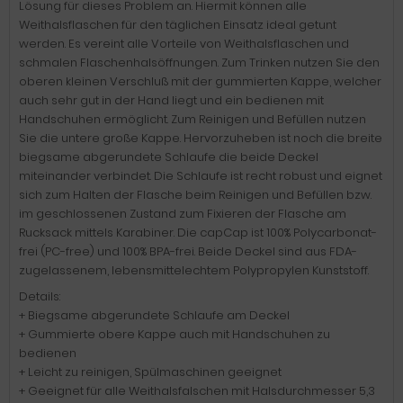
Lösung für dieses Problem an. Hiermit können alle
Weithalsflaschen für den täglichen Einsatz ideal getunt
werden. Es vereint alle Vorteile von Weithalsflaschen und
schmalen Flaschenhalsöffnungen. Zum Trinken nutzen Sie den
oberen kleinen Verschluß mit der gummierten Kappe, welcher
auch sehr gut in der Hand liegt und ein bedienen mit
Handschuhen ermöglicht. Zum Reinigen und Befüllen nutzen
Sie die untere große Kappe. Hervorzuheben ist noch die breite
biegsame abgerundete Schlaufe die beide Deckel
miteinander verbindet. Die Schlaufe ist recht robust und eignet
sich zum Halten der Flasche beim Reinigen und Befüllen bzw.
im geschlossenen Zustand zum Fixieren der Flasche am
Rucksack mittels Karabiner. Die capCap ist 100% Polycarbonat-
frei (PC-free) und 100% BPA-frei. Beide Deckel sind aus FDA-
zugelassenem, lebensmittelechtem Polypropylen Kunststoff.
Details:
+ Biegsame abgerundete Schlaufe am Deckel
+ Gummierte obere Kappe auch mit Handschuhen zu
bedienen
+ Leicht zu reinigen, Spülmaschinen geeignet
+ Geeignet für alle Weithalsfalschen mit Halsdurchmesser 5,3