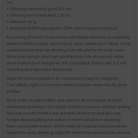
cm
+ Öffnung Verschluß groß: 6,3 cm
+ Öffnung Verschluß klein: 2,8 cm
+ Gewicht: 40 g
+ Material: 100% Polypropylen (BPA und Polycarbonat frei)
A cunning lid which does away with fiddly washers or slopping
water bottles. A large opening for easy cleaning or filling. Small,
rubberised shutter for drinking but with plenty of nose room.
Attractive design and high quality finish. Fits all current wide-
neck bottles form Nalgene, GSI, CamelBak, Primus etc. 5,3 cm
opening and absolute leak proof.
capCAP is the civilized 2-in-1 accessory cap for Nalgene,
CamelBak, Light my Fire and other popular wide-mouth drink
bottles.
Most wide-mouth bottles are easy to fill and clean, but the
standard opening is too big to drink from easily without spilling.
Narrow-mouth bottles are great to drink from but you can
forget about putting ice cubes in them, let alone cleaning
them. And bottle inserts don't really fix a spout that was never
meant for daily drinking. capCAP offers the best of both worlds.