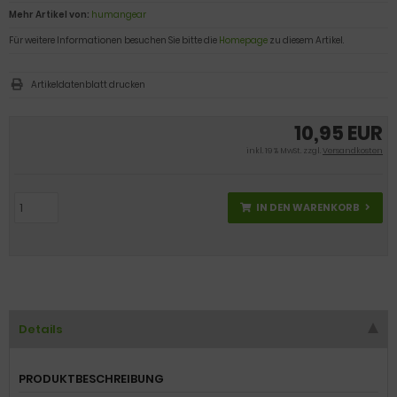
Mehr Artikel von:
humangear
Für weitere Informationen besuchen Sie bitte die
Homepage
zu diesem Artikel.
Artikeldatenblatt drucken
10,95 EUR
inkl. 19 % MwSt. zzgl.
Versandkosten
IN DEN WARENKORB
Details
PRODUKTBESCHREIBUNG