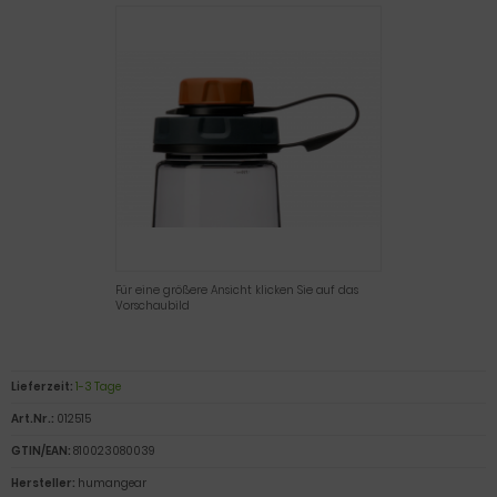
Für eine größere Ansicht klicken Sie auf das
Vorschaubild
Lieferzeit:
1-3 Tage
Art.Nr.:
012515
GTIN/EAN:
810023080039
Hersteller:
humangear