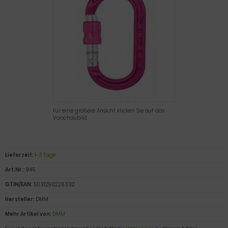
Für eine größere Ansicht klicken Sie auf das
Vorschaubild
Lieferzeit:
1-3 Tage
Art.Nr.:
945
GTIN/EAN:
5031290226332
Hersteller:
DMM
Mehr Artikel von:
DMM