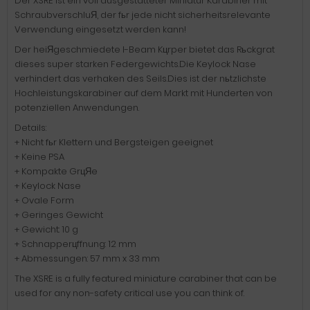
Der XSRE ist ein voll ausgestatteter Miniatur Karabiner mit
SchraubverschluЯ, der fьr jede nicht sicherheitsrelevante
Verwendung eingesetzt werden kann!
Der heiЯgeschmiedete I-Beam Kцrper bietet das Rьckgrat
dieses super starken Federgewichts.Die Keylock Nase
verhindert das verhaken des Seils.Dies ist der nьtzlichste
Hochleistungskarabiner auf dem Markt mit Hunderten von
potenziellen Anwendungen.
Details:
+ Nicht fьr Klettern und Bergsteigen geeignet
+ Keine PSA
+ Kompakte GrцЯe
+ Keylock Nase
+ Ovale Form
+ Geringes Gewicht
+ Gewicht: 10 g
+ Schnapperцffnung: 12 mm
+ Abmessungen: 57 mm x 33 mm
The XSRE is a fully featured miniature carabiner that can be
used for any non-safety critical use you can think of.