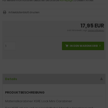
Für weitere Informationen besuchen Sie bitte die
Homepage
zu diesem Artikel.
Artikeldatenblatt drucken
17,95 EUR
inkl. 19 % MwSt. zzgl.
Versandkosten
IN DEN WARENKORB
Details
PRODUKTBESCHREIBUNG
Materialkarabiner XSRE Lock Mini Carabiner