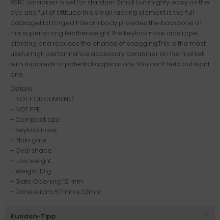
XSRE carabiner is set for stardom. Small but mighty, easy on the
eye and full of attitude this small racking element is the full
package.Hot forged I-Beam body provides the backbone of
this super strong featherweight.The keylock nose aids rope
piercing and reduces the chance of snagging.This is the most
useful high performance accessory carabiner on the market
with hundreds of potential applications. You can’t help but want
one.
Details:
+ NOT FOR CLIMBING
+ NOT PPE
+ Compact size
+ Keylock nose
+ Plain gate
+ Oval shape
+ Low weight
+ Weight: 10 g
+ Gate Opening: 12 mm
+ Dimensions: 57mm x 33mm
Kunden-Tipp