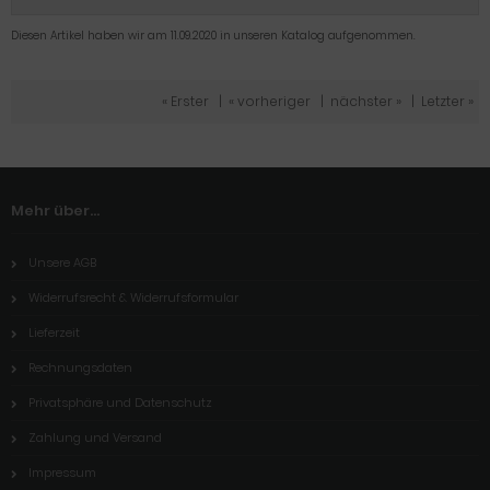
Diesen Artikel haben wir am 11.09.2020 in unseren Katalog aufgenommen.
« Erster
|
« vorheriger
|
nächster »
|
Letzter »
Mehr über...
Unsere AGB
Widerrufsrecht & Widerrufsformular
Lieferzeit
Rechnungsdaten
Privatsphäre und Datenschutz
Zahlung und Versand
Impressum