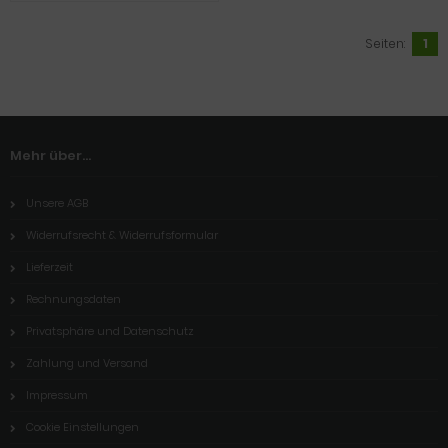
Seiten:
1
Mehr über...
Unsere AGB
Widerrufsrecht & Widerrufsformular
Lieferzeit
Rechnungsdaten
Privatsphäre und Datenschutz
Zahlung und Versand
Impressum
Cookie Einstellungen