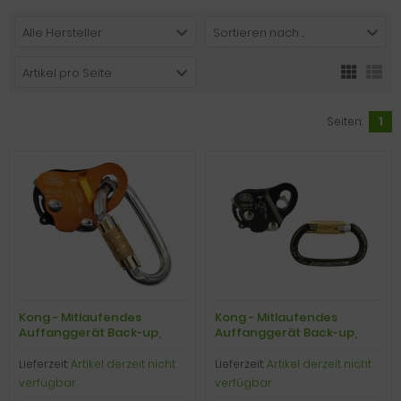
Alle Hersteller
Sortieren nach ...
Artikel pro Seite
Seiten:
1
Kong - Mitlaufendes
Kong - Mitlaufendes
Auffanggerät Back-up,
Auffanggerät Back-up,
orange + Ovalone Carbon
schwarz + Ovalone Carbon
Tri AutoBlock
Tri AutoBlock
Lieferzeit:
Artikel derzeit nicht
Lieferzeit:
Artikel derzeit nicht
verfügbar
verfügbar