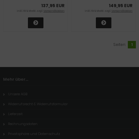
137,95 EUR
149,95 EUR
inkl. 19 % MwSt. zzgl.
Versandkosten
inkl. 19 % MwSt. zzgl.
Versandkosten
Seiten:
1
Mehr über...
Unsere AGB
Widerrufsrecht & Widerrufsformular
Lieferzeit
Rechnungsdaten
Privatsphäre und Datenschutz