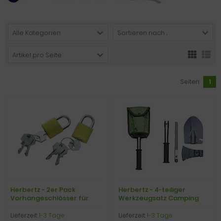
Alle Kategorien
Sortieren nach ...
Artikel pro Seite
Seiten:
1
Herbertz - 2er Pack
Herbertz - 4-teiliger
Vorhängeschlösser für
Werkzeugsatz Camping
den Rucksack, Messing
Spaten, Beil, Säge und Axt
Lieferzeit:
1-3 Tage
Lieferzeit:
1-3 Tage