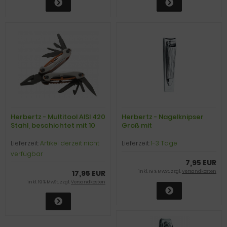
Herbertz - Multitool AISI 420
Herbertz - Nagelknipser
Stahl, beschichtet mit 10
Groß mit
Funktionen & Etui
ausschwenkbarer Feile,
silber
Lieferzeit:
Artikel derzeit nicht
Lieferzeit:
1-3 Tage
verfügbar
7,95 EUR
17,95 EUR
inkl. 19 % MwSt. zzgl.
Versandkosten
inkl. 19 % MwSt. zzgl.
Versandkosten