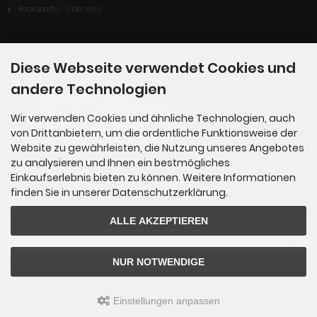
Rocksports - Über uns
Zahlungsmethoden
Diese Webseite verwendet Cookies und
andere Technologien
Wir verwenden Cookies und ähnliche Technologien, auch
von Drittanbietern, um die ordentliche Funktionsweise der
Website zu gewährleisten, die Nutzung unseres Angebotes
zu analysieren und Ihnen ein bestmögliches
Einkaufserlebnis bieten zu können. Weitere Informationen
finden Sie in unserer Datenschutzerklärung.
Newsletter-Anmeldung
ALLE AKZEPTIEREN
E-Mail-Adresse:
NUR NOTWENDIGE
Der Newsletter kann jederzeit hier oder in Ihrem Kundenkonto abbestellt werden.
Einstellungen anpassen