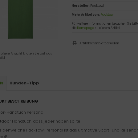
Hersteller:
Packtowl
Mehr Artikel von:
Packtowl
Für weitere Informationen besuchen Sie bitt
die
Homepage
zu diesem Artikel.
Artikeldatenblatt drucken
rößere Ansicht klicken Sie auf das
ild
ls
Kunden-Tipp
UKTBESCHREIBUNG
or-Handtuch Personal
tdoor Handtuch, dass jeder haben sollte!
eidenweiche PackTowl Personal ist das ultimative Sport- und Reiseha
net!