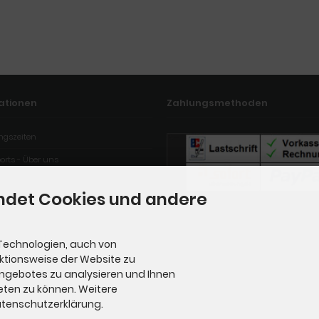
ationen
Zahlungsmethoden
ngszeiten
orts - Über uns
ndet Cookies und andere
Technologien, auch von
nktionsweise der Website zu
Angebotes zu analysieren und Ihnen
eten zu können. Weitere
Datenschutzerklärung.