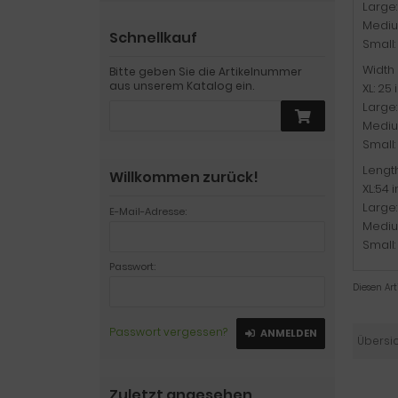
Large:
Medium
Schnellkauf
Small: 
Width
Bitte geben Sie die Artikelnummer
aus unserem Katalog ein.
XL: 25
Large:
Medium
Small:
Lengt
Willkommen zurück!
XL:54 
Large:
E-Mail-Adresse:
Medium
Small:
Passwort:
Diesen Ar
Passwort vergessen?
ANMELDEN
Übersi
Zuletzt angesehen