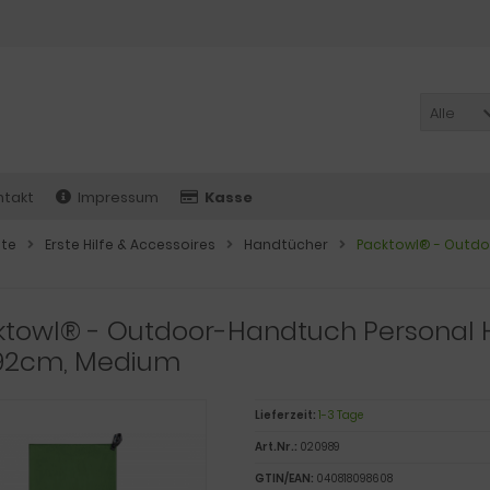
Alle
ntakt
Impressum
Kasse
ite
Erste Hilfe & Accessoires
Handtücher
Packtowl® - Outdo
towl® - Outdoor-Handtuch Personal H
92cm, Medium
Lieferzeit:
1-3 Tage
Art.Nr.:
020989
GTIN/EAN:
040818098608