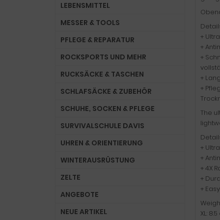
LEBENSMITTEL
Obendr
MESSER & TOOLS
Detail
+ Ultr
PFLEGE & REPARATUR
+ Anti
ROCKSPORTS UND MEHR
+ Sch
volls
RUCKSÄCKE & TASCHEN
+ Lang
+ Pfl
SCHLAFSÄCKE & ZUBEHÖR
Trockn
SCHUHE, SOCKEN & PFLEGE
The ul
lightw
SURVIVALSCHULE DAVIS
Detail
UHREN & ORIENTIERUNG
+ Ultr
+ Anti
WINTERAUSRÜSTUNG
+ 4X R
ZELTE
+ Dura
+ Easy
ANGEBOTE
Weigh
NEUE ARTIKEL
XL: 8.5