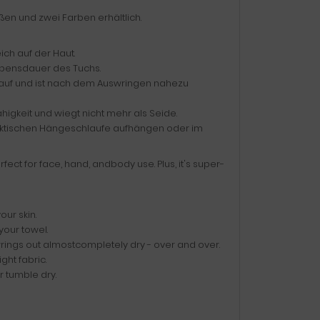
ßen und zwei Farben erhältlich.
ich auf der Haut.
Lebensdauer des Tuchs.
 auf und ist nach dem Auswringen nahezu
higkeit und wiegt nicht mehr als Seide.
aktischen Hängeschlaufe aufhängen oder im
fect for face, hand, andbody use. Plus, it's super-
our skin.
your towel.
wrings out almostcompletely dry - over and over.
ght fabric.
 tumble dry.