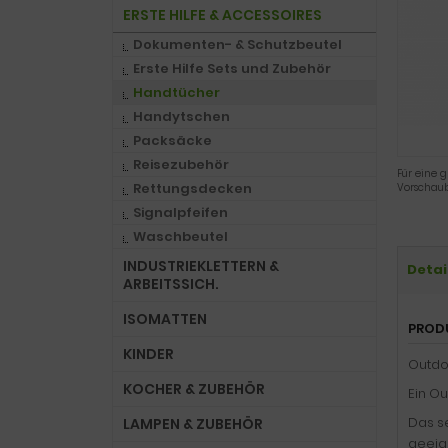
ERSTE HILFE & ACCESSOIRES
Dokumenten- & Schutzbeutel
Erste Hilfe Sets und Zubehör
Handtücher
Handytschen
Packsäcke
Reisezubehör
Für eine g
Rettungsdecken
Vorschaub
Signalpfeifen
Waschbeutel
INDUSTRIEKLETTERN &
Detai
ARBEITSSICH.
ISOMATTEN
PROD
KINDER
Outdo
KOCHER & ZUBEHÖR
Ein Ou
Das s
LAMPEN & ZUBEHÖR
geeig