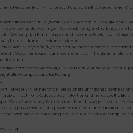
ein ist es superleicht, ultrakompakt und schnelltrocknend. In vier Grö
s:
aweich: Mikrofaser aus Polyester-Nylon-Gemisch ist unvergleichlich we
mikrobiell behandelt: Verringert Geruchsbildung und verlängert die 
nelle 4X-Absorption: Nimmt das vierfache seines Gewichts an Wasser
tändig trocken - immer und immer wieder.
lebig: Stabile Polyester-/Nylonmischung bietet maximale Strapazierfä
egeleicht: Maschinenwaschbar, anschließend zum Trocknen an der pr
er trocknen.
timate sports and travel towel, silky-soft PackTowl Personal towel is per
eight, ultra-compact, and fast-drying.
s:
asoft: Polyester/Nylon microfiber blend offers unmatched softness on y
microbial Treatment: Reduces odor retention and increases the life of 
apid-Cycle Absorbency: Soaks up four times its weight in water; then 
ble: Tough Poly/Nylon blend provides maximum durability in a lightwei
 Care: Machine wash, then hang dry using the convenient snap loop or
t
 oz / 275 g