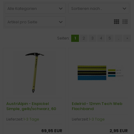
Alle Kategorien
Sortieren nach ...
Artikel pro Seite
Seiten:
1
2
3
4
5
...
»
AustriAlpin - Eispickel
Edelrid - 12mm Tech Web
Simple, gelb/schwarz, 60
Flachband
cm
Dyneema/Polyamid, night,
Preis pro Meter
Lieferzeit:
1-3 Tage
Lieferzeit:
1-3 Tage
69,95 EUR
2,95 EUR