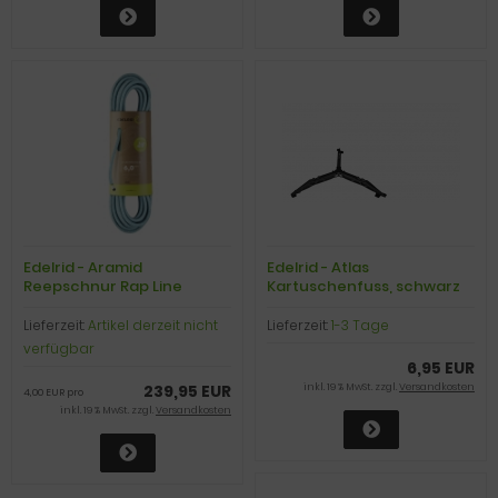
Edelrid - Aramid
Edelrid - Atlas
Reepschnur Rap Line
Kartuschenfuss, schwarz
Protect Pro Dry 6,0mm II, 10
kN, icemint, 60m
Lieferzeit:
Artikel derzeit nicht
Lieferzeit:
1-3 Tage
verfügbar
6,95 EUR
239,95 EUR
inkl. 19 % MwSt. zzgl.
Versandkosten
4,00 EUR pro
inkl. 19 % MwSt. zzgl.
Versandkosten