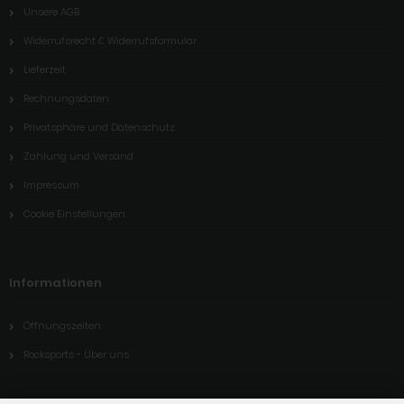
Unsere AGB
Widerrufsrecht & Widerrufsformular
Lieferzeit
Rechnungsdaten
Privatsphäre und Datenschutz
Zahlung und Versand
Impressum
Cookie Einstellungen
Informationen
Öffnungszeiten
Rocksports - Über uns