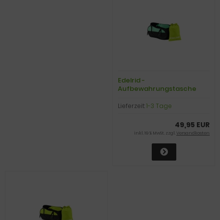
Edelrid -
Aufbewahrungstasche
Falter Spring Bag 30 L II,
night/mint
Lieferzeit:
1-3 Tage
49,95 EUR
inkl. 19 % MwSt. zzgl.
Versandkosten