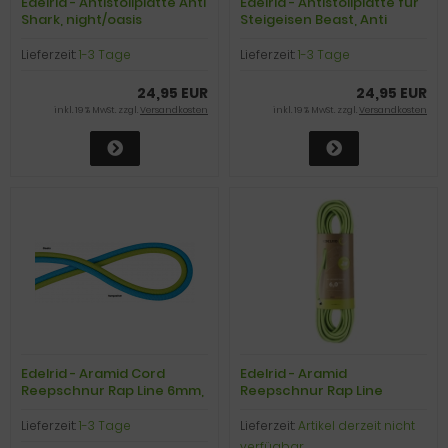
Edelrid - Antistollplatte Anti
Edelrid - Antistollplatte für
Shark, night/oasis
Steigeisen Beast, Anti
Beast, night/oasis
Lieferzeit:
1-3 Tage
Lieferzeit:
1-3 Tage
24,95 EUR
24,95 EUR
inkl. 19 % MwSt. zzgl.
Versandkosten
inkl. 19 % MwSt. zzgl.
Versandkosten
Edelrid - Aramid Cord
Edelrid - Aramid
Reepschnur Rap Line 6mm,
Reepschnur Rap Line
20kN, night, Meterpreis
Protect Eco Dry 6,0mm II,
10kN, oasis, 40m
Lieferzeit:
1-3 Tage
Lieferzeit:
Artikel derzeit nicht
verfügbar