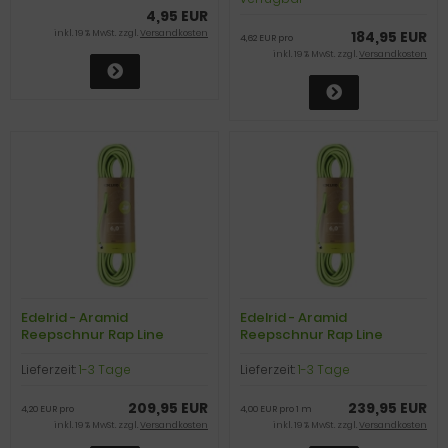
4,95 EUR
inkl. 19 % MwSt. zzgl.
Versandkosten
184,95 EUR
4,62 EUR pro
inkl. 19 % MwSt. zzgl.
Versandkosten
Edelrid - Aramid
Edelrid - Aramid
Reepschnur Rap Line
Reepschnur Rap Line
Protect Eco Dry 6,0mm II,
Protect Eco Dry 6,0mm II,
10kN, oasis, 50m
10kN, oasis, 60m
Lieferzeit:
1-3 Tage
Lieferzeit:
1-3 Tage
209,95 EUR
239,95 EUR
4,20 EUR pro
4,00 EUR pro 1 m
inkl. 19 % MwSt. zzgl.
Versandkosten
inkl. 19 % MwSt. zzgl.
Versandkosten