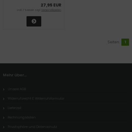
27,95 EUR
inkl. 7 % MwSt. zzgl.
Versandkosten
Seiten:
1
Mehr über...
Unsere AGB
Widerrufsrecht & Widerrufsformular
Lieferzeit
Rechnungsdaten
Privatsphäre und Datenschutz