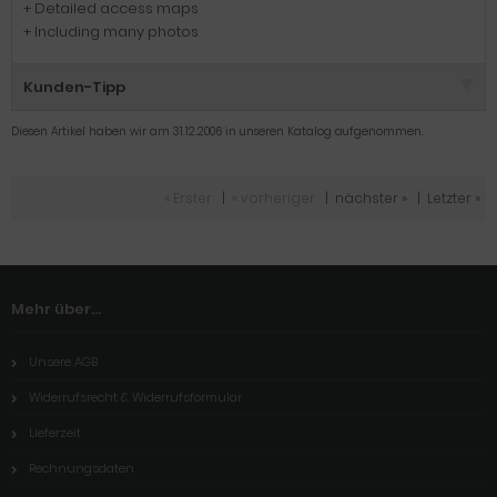
+ Detailed access maps
+ Including many photos
Kunden-Tipp
Diesen Artikel haben wir am 31.12.2006 in unseren Katalog aufgenommen.
« Erster
|
« vorheriger
|
nächster »
|
Letzter »
Mehr über...
Unsere AGB
Widerrufsrecht & Widerrufsformular
Lieferzeit
Rechnungsdaten