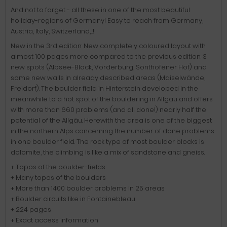
And not to forget - all these in one of the most beautiful
holiday-regions of Germany! Easy to reach from Germany,
Austria, Italy, Switzerland,....!
New in the 3rd edition: New completely coloured layout with
almost 100 pages more compared to the previous edition. 3
new spots (Alpsee-Block, Vorderburg, Sonthofener Hof) and
some new walls in already described areas (Maiselwände,
Freidorf). The boulder field in Hinterstein developed in the
meanwhile to a hot spot of the bouldering in Allgäu and offers
with more than 660 problems (and all done!) nearly half the
potential of the Allgäu. Herewith the area is one of the biggest
in the northern Alps concerning the number of done problems
in one boulder field. The rock type of most boulder blocks is
dolomite, the climbing is like a mix of sandstone and gneiss.
+ Topos of the boulder-fields
+ Many topos of the boulders
+ More than 1400 boulder problems in 25 areas
+ Boulder circuits like in Fontainebleau
+ 224 pages
+ Exact access information