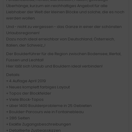
Überhänge, kurzum ein reichhaltiges Angebot für alle
Liebhaber der Welt der kleinen Blöcke und solche, die es noch
werden wollen.
Und - nicht zu vergessen - das Ganze in einer der schönsten
Urlaubsregionen!
Dazu noch ideal erreichbar von Deutschland, Österreich,
Italien, der Schweiz,....!
Der Boulderführer für die Region zwischen Bodensee, Illertal,
Füssen und Lechtal!
Hier läßt sich Urlaub und Bouldern ideal verbinden!
Details:
+ 4. Auflage April 2019
+ Neues komplett farbiges Layout
+ Topos der Blockfelder
+ Viele Block-Topos
+ über 1400 Boulderprobleme in 25 Gebieten
+ Boulder-Parcours wie in Fontainebleau
+ 286 Seiten
+ Exakte Zugangsbeschreibungen
+ Detaillierte Zustiegsskizzen