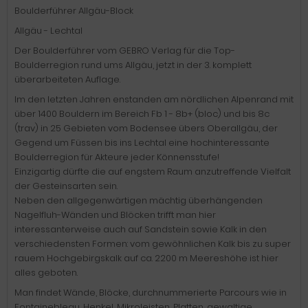
Boulderführer Allgäu-Block
Allgäu - Lechtal
Der Boulderführer vom GEBRO Verlag für die Top-
Boulderregion rund ums Allgäu, jetzt in der 3. komplett
überarbeiteten Auflage.
Im den letzten Jahren enstanden am nördlichen Alpenrand mit
über 1400 Bouldern im Bereich Fb 1 - 8b+ (bloc) und bis 8c
(trav) in 25 Gebieten vom Bodensee übers Oberallgäu, der
Gegend um Füssen bis ins Lechtal eine hochinteressante
Boulderregion für Akteure jeder Könnensstufe!
Einzigartig dürfte die auf engstem Raum anzutreffende Vielfalt
der Gesteinsarten sein.
Neben den allgegenwärtigen mächtig überhängenden
Nagelfluh-Wänden und Blöcken trifft man hier
interessanterweise auch auf Sandstein sowie Kalk in den
verschiedensten Formen: vom gewöhnlichen Kalk bis zu super
rauem Hochgebirgskalk auf ca. 2200 m Meereshöhe ist hier
alles geboten.
Man findet Wände, Blöcke, durchnummerierte Parcours wie in
Fontainebleau, Henkel, Mikroleisten, Platten, gewaltige