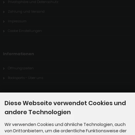
Privatsphäre und Datenschutz
Zahlung und Versand
Impressum
Cookie Einstellungen
Informationen
Öffnungszeiten
Rocksports - Über uns
Zahlungsmethoden
Diese Webseite verwendet Cookies und
andere Technologien
Wir verwenden Cookies und ähnliche Technologien, auch
von Drittanbietern, um die ordentliche Funktionsweise der