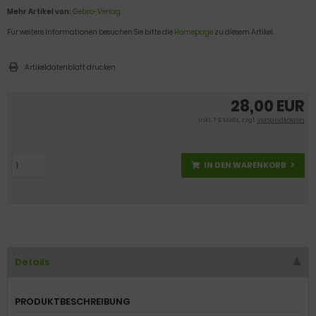
Mehr Artikel von:
Gebro-Verlag
Für weitere Informationen besuchen Sie bitte die
Homepage
zu diesem Artikel.
Artikeldatenblatt drucken
28,00 EUR
inkl. 7 % MwSt. zzgl.
Versandkosten
IN DEN WARENKORB
Details
PRODUKTBESCHREIBUNG