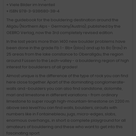
+ Viele Bilder im Innenteil
+ ISBN 978-3-938680-38-4
The guidebook for the bouldering destination around the
Allgäu (Northern Alps - Germany/Austria), published by the
GEBRO Verlag, now the 3rd completely revised edition.
In the last years more than 1400 new boulder problems have
been done in the grade Fb 1 - 8b+ (bloc) and up to 8c (trav) in
25 areas from the lake constance to Oberallgäu, the region
around Füssen to the Lech-valley - a bouldering region of high
interest for boulderers of all grades!
Almost unique is the difference of the type of rock you can find
here close together. Apart of the dominating conglomerate-
walls and -boulders you can also find sandstone, dolomite,
marl and limestone in different variations - from ordinary
limestone to super rough high-mountain-limestone on 2200 m
above sea level.You can find walls, boulders, circuits with
numbers like in Fontainebleau, jugs, micro-edges, slabs,
enormous overhangs.... in short a complete playground for all
amateurs of bouldering and these who want to get into this
fascinating sport.