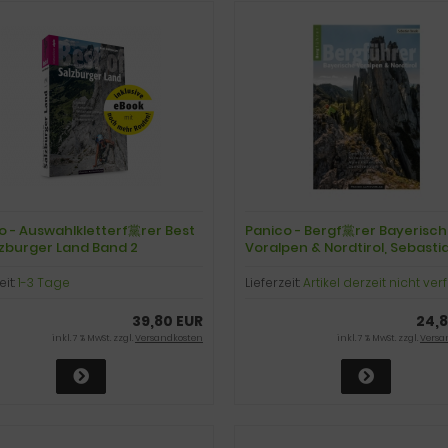
o - Auswahlkletterf黨rer Best
Panico - Bergf黨rer Bayerisc
lzburger Land Band 2
Voralpen & Nordtirol, Sebasti
Steude
eit:
1-3 Tage
Lieferzeit:
Artikel derzeit nicht ve
39,80 EUR
24,8
inkl. 7 % MwSt. zzgl.
Versandkosten
inkl. 7 % MwSt. zzgl.
Versa