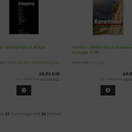
o - Kletterführer Rofan
Panico - Kletterf黨rer Karwend
Auflage 2025
eit:
Artikel derzeit nicht verfügbar
Lieferzeit:
1-3 Tage
26,80 EUR
49,8
inkl. 7 % MwSt. zzgl.
Versandkosten
inkl. 7 % MwSt. zzgl.
Versa
bis
20
(von insgesamt
26
Artikeln)