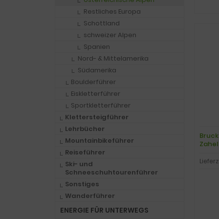
Restliches Europa
Schottland
schweizer Alpen
Spanien
Nord- & Mittelamerika
Südamerika
Boulderführer
Eiskletterführer
Sportkletterführer
Klettersteigführer
Lehrbücher
Bruck
Mountainbikeführer
Zahel
Reiseführer
Lieferz
Ski- und
Schneeschuhtourenführer
Sonstiges
Wanderführer
ENERGIE FÜR UNTERWEGS