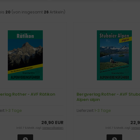
bis
20
(von insgesamt
26
Artikeln)
erlag Rother - AVF Rätikon
Bergverlag Rother - AVF Stub
Alpen alpin
eit:
1-3 Tage
Lieferzeit:
1-3 Tage
26,90 EUR
22,
inkl. 7 % MwSt. zzgl.
Versandkosten
inkl. 7 % MwSt. zzgl.
Versa