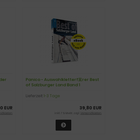
lder
Panico - Auswahlkletterf黨rer Best
of Salzburger Land Band 1
Lieferzeit:
1-3 Tage
0 EUR
39,80 EUR
ndkosten
inkl. 7 % MwSt. zzgl.
Versandkosten