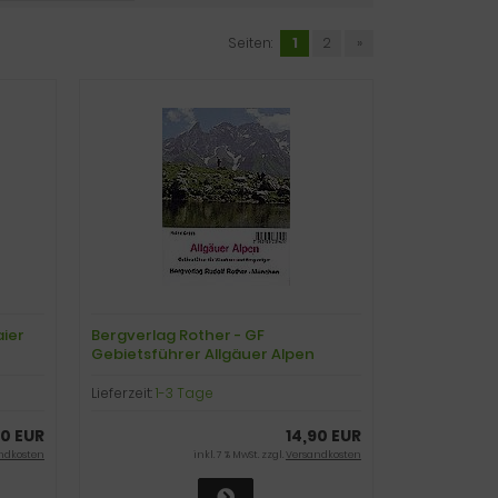
Seiten:
1
2
»
aier
Bergverlag Rother - GF
Gebietsführer Allgäuer Alpen
Lieferzeit:
1-3 Tage
90 EUR
14,90 EUR
ndkosten
inkl. 7 % MwSt. zzgl.
Versandkosten