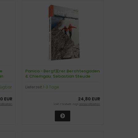
he
Panico - Bergf黨rer Berchtesgaden
an
& Chiemgau, Sebastian Steude
rfügbar
Lieferzeit:
1-3 Tage
0 EUR
24,80 EUR
ndkosten
inkl. 7 % MwSt. zzgl.
Versandkosten