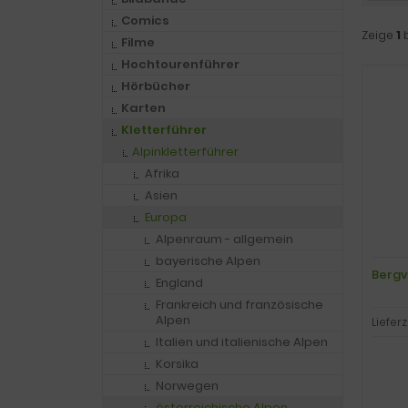
Comics
Zeige
1
Filme
Hochtourenführer
Hörbücher
Karten
Kletterführer
Alpinkletterführer
Afrika
Asien
Europa
Alpenraum - allgemein
bayerische Alpen
Bergv
England
Frankreich und französische
Alpen
Lieferz
Italien und italienische Alpen
Korsika
Norwegen
österreichische Alpen