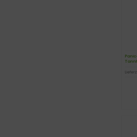
Panico
Tann
Lieferz