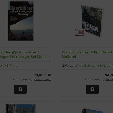
o - Bergf黨rer Loferer &
Panico - Kletter- & Boulderfü
nger Steinberge, Adi Stocker
Maltatal
eit:
1-3 Tage
Lieferzeit:
Artikel derzeit nicht ve
19,80 EUR
34,8
inkl. 7 % MwSt. zzgl.
Versandkosten
inkl. 7 % MwSt. zzgl.
Versa