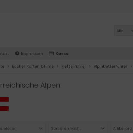
Alle
ntakt
Impressum
Kasse
ite
Bücher, Karten & Filme
Kletterführer
Alpinkletterführer
rreichische Alpen
ersteller
Sortieren nach ...
Artikel pro