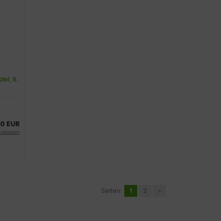
el, 6.
0 EUR
ndkosten
Seiten:
1
2
»