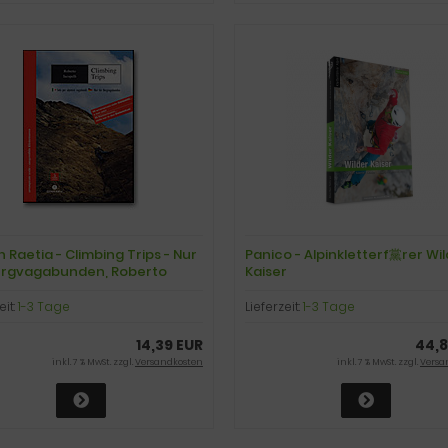
n Raetia - Climbing Trips - Nur
Panico - Alpinkletterf黨rer Wi
ergvagabunden, Roberto
Kaiser
lli
eit:
1-3 Tage
Lieferzeit:
1-3 Tage
14,39 EUR
44,8
inkl. 7 % MwSt. zzgl.
Versandkosten
inkl. 7 % MwSt. zzgl.
Versa