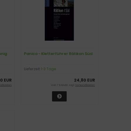
önig
Panico - Kletterführer Rätikon Süd
Lieferzeit:
1-3 Tage
0 EUR
24,80 EUR
ndkosten
inkl. 7 % MwSt. zzgl.
Versandkosten