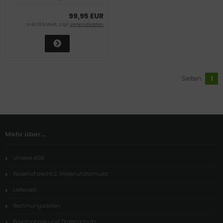
99,95 EUR
inkl. 19 % MwSt. zzgl.
Versandkosten
Seiten:
1
Mehr über...
Unsere AGB
Widerrufsrecht & Widerrufsformular
Lieferzeit
Rechnungsdaten
Privatsphäre und Datenschutz