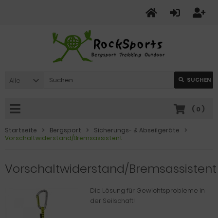
Alle
SUCHEN
(
0
)
Startseite
Bergsport
Sicherungs- & Abseilgeräte
Vorschaltwiderstand/Bremsassistent
Vorschaltwiderstand/Bremsassistent
Die Lösung für Gewichtsprobleme in
der Seilschaft!