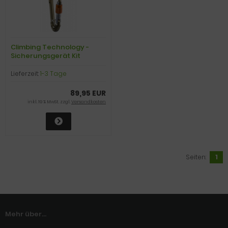
Climbing Technology -
Sicherungsgerät Kit
Alpine-Up Kit inkl. HMS
Concept
Lieferzeit:
1-3 Tage
89,95 EUR
inkl. 19 % MwSt. zzgl.
Versandkosten
Seiten:
1
Mehr über...