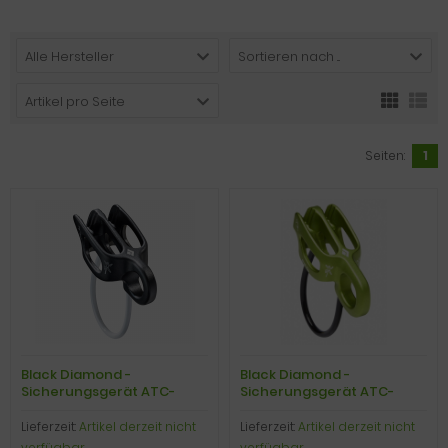
Alle Hersteller
Sortieren nach ...
Artikel pro Seite
Seiten:
1
Black Diamond -
Black Diamond -
Sicherungsgerät ATC-
Sicherungsgerät ATC-
Guide, black
Guide Alpine, envygreen
Lieferzeit:
Artikel derzeit nicht
Lieferzeit:
Artikel derzeit nicht
verfügbar
verfügbar