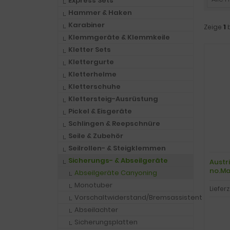
Express Sets
Hammer & Haken
Karabiner
Zeige
1
Klemmgeräte & Klemmkeile
Kletter Sets
Klettergurte
Kletterhelme
Kletterschuhe
Klettersteig-Ausrüstung
Pickel & Eisgeräte
Schlingen & Reepschnüre
Seile & Zubehör
Seilrollen- & Steigklemmen
Sicherungs- & Abseilgeräte
Austr
no.Mad
Abseilgeräte Canyoning
Monotuber
Lieferz
Vorschaltwiderstand/Bremsassistent
Abseilachter
Sicherungsplatten