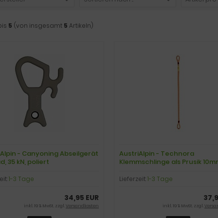
bis
5
(von insgesamt
5
Artikeln)
iAlpin - Canyoning Abseilgerät
AustriAlpin - Technora
, 35 kN, poliert
Klemmschlinge als Prusik 10m
45cm, orange
eit:
1-3 Tage
Lieferzeit:
1-3 Tage
34,95 EUR
37,
inkl. 19 % MwSt. zzgl.
Versandkosten
inkl. 19 % MwSt. zzgl.
Versa