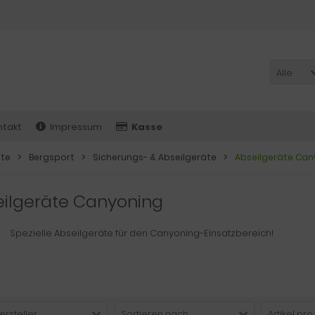
Alle
ntakt
Impressum
Kasse
ite
Bergsport
Sicherungs- & Abseilgeräte
Abseilgeräte Can
eilgeräte Canyoning
Spezielle Abseilgeräte für den Canyoning-Einsatzbereich!
ersteller
Sortieren nach ...
Artikel pro