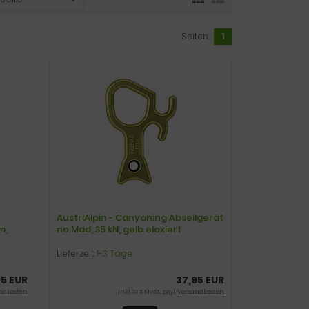
Seiten:
1
AustriAlpin - Canyoning Abseilgerät
m,
no.Mad, 35 kN, gelb eloxiert
Lieferzeit:
1-3 Tage
95 EUR
37,95 EUR
ndkosten
inkl. 19 % MwSt. zzgl.
Versandkosten