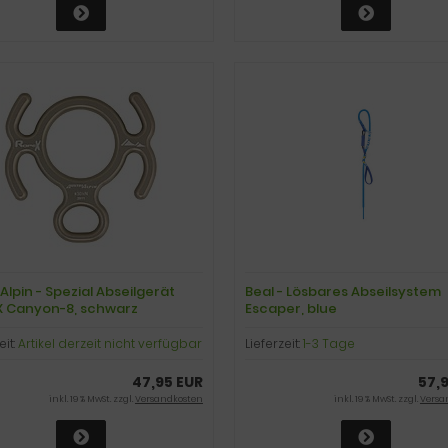
Alpin - Spezial Abseilgerät
Beal - Lösbares Abseilsystem
 Canyon-8, schwarz
Escaper, blue
eschichtet
eit:
Artikel derzeit nicht verfügbar
Lieferzeit:
1-3 Tage
47,95 EUR
57,
inkl. 19 % MwSt. zzgl.
Versandkosten
inkl. 19 % MwSt. zzgl.
Versa