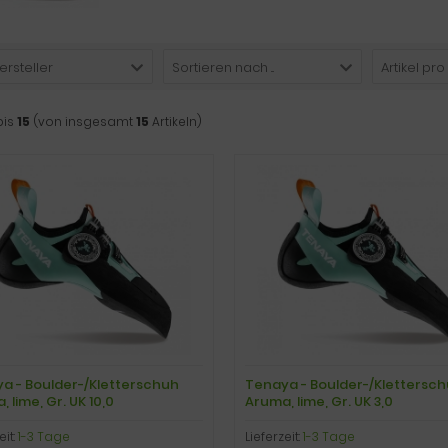
ersteller
Sortieren nach ...
Artikel pro
bis
15
(von insgesamt
15
Artikeln)
a - Boulder-/Kletterschuh
Tenaya - Boulder-/Klettersc
 lime, Gr. UK 10,0
Aruma, lime, Gr. UK 3,0
eit:
1-3 Tage
Lieferzeit:
1-3 Tage