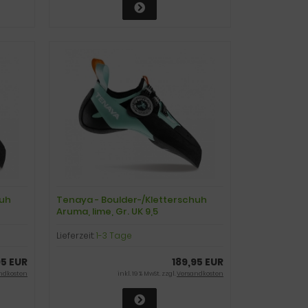
huh
Tenaya - Boulder-/Kletterschuh
Aruma, lime, Gr. UK 9,5
Lieferzeit:
1-3 Tage
95 EUR
189,95 EUR
ndkosten
inkl. 19 % MwSt. zzgl.
Versandkosten