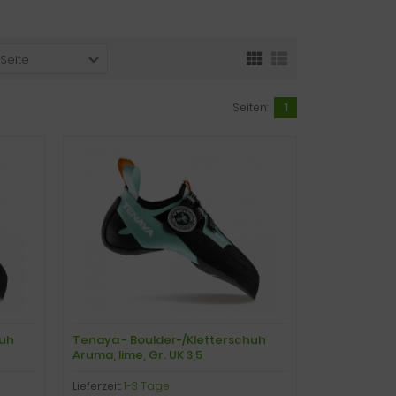
 Seite
Seiten:
1
huh
Tenaya - Boulder-/Kletterschuh
Aruma, lime, Gr. UK 3,5
Lieferzeit:
1-3 Tage