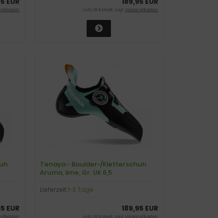
95 EUR
189,95 EUR
ndkosten
inkl. 19 % MwSt. zzgl.
Versandkosten
huh
Tenaya - Boulder-/Kletterschuh
Aruma, lime, Gr. UK 6,5
Lieferzeit:
1-3 Tage
95 EUR
189,95 EUR
ndkosten
inkl. 19 % MwSt. zzgl.
Versandkosten