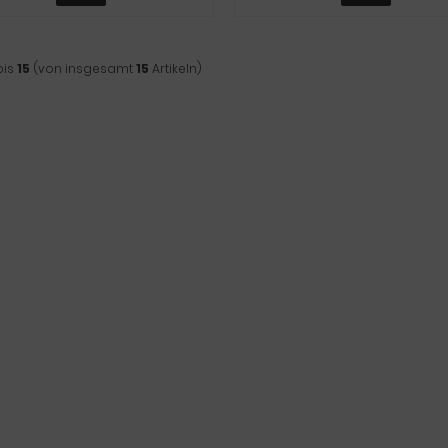
bis
15
(von insgesamt
15
Artikeln)