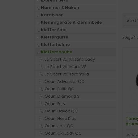
Express Sets
Hammer & Haken
Karabiner
Alle H
Klemmgeräte & Klemmkeile
Kletter Sets
Klettergurte
Zeige
1
Kletterhelme
Kletterschuhe
La Sportiva: Katana Lady
La Sportiva: Miura VS
La Sportiva: Tarantula
Ocun: Advancer QC
Ocun: Bullit QC
Ocun: Diamond S
Ocun: Fury
Ocun: Havoc QC
Tenay
Ocun: Hero Kids
Aruma,
Ocun: Jett QC
Ocun: Oxi Lady QC
Lieferz