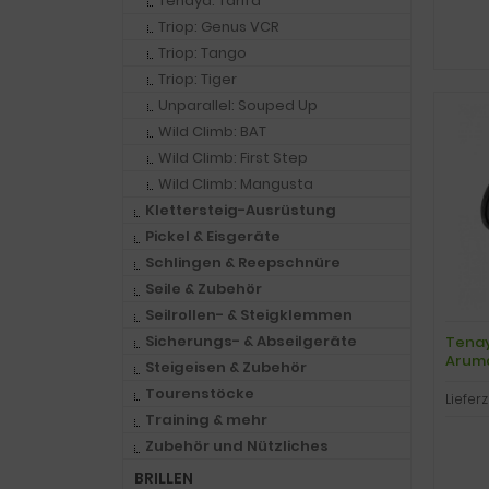
Tenaya: Tarifa
Triop: Genus VCR
Triop: Tango
Triop: Tiger
Unparallel: Souped Up
Wild Climb: BAT
Wild Climb: First Step
Wild Climb: Mangusta
Klettersteig-Ausrüstung
Pickel & Eisgeräte
Schlingen & Reepschnüre
Seile & Zubehör
Seilrollen- & Steigklemmen
Sicherungs- & Abseilgeräte
Tenay
Aruma,
Steigeisen & Zubehör
Tourenstöcke
Lieferz
Training & mehr
Zubehör und Nützliches
BRILLEN