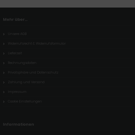
Mehr über...
Unsere AGB
Widerrufsrecht & Widerrufsformular
Lieferzeit
Rechnungsdaten
Privatsphäre und Datenschutz
Zahlung und Versand
Impressum
Cookie Einstellungen
Informationen