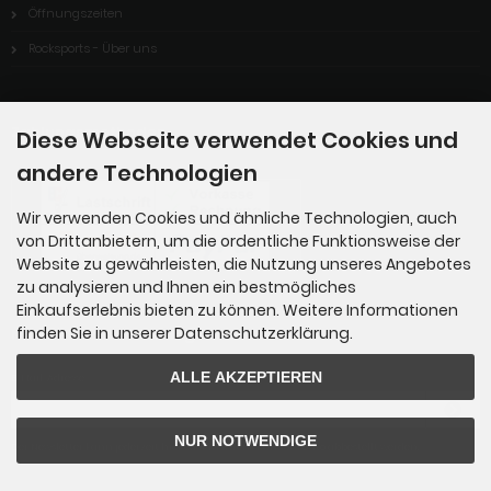
Öffnungszeiten
Rocksports - Über uns
Zahlungsmethoden
Diese Webseite verwendet Cookies und
andere Technologien
Wir verwenden Cookies und ähnliche Technologien, auch
von Drittanbietern, um die ordentliche Funktionsweise der
Website zu gewährleisten, die Nutzung unseres Angebotes
zu analysieren und Ihnen ein bestmögliches
Einkaufserlebnis bieten zu können. Weitere Informationen
finden Sie in unserer Datenschutzerklärung.
Newsletter-Anmeldung
ALLE AKZEPTIEREN
E-Mail-Adresse:
NUR NOTWENDIGE
Der Newsletter kann jederzeit hier oder in Ihrem Kundenkonto abbestellt werden.