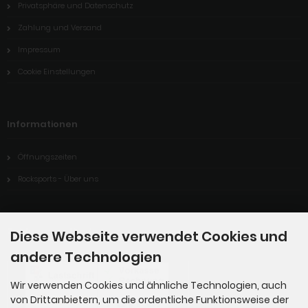
Privatsphäre und Datenschutz
Zahlung und Versand
Impressum
Cookie Einstellungen
Informationen
Öffnungszeiten
Rocksports - Über uns
Zahlungsmethoden
Diese Webseite verwendet Cookies und
andere Technologien
Wir verwenden Cookies und ähnliche Technologien, auch
von Drittanbietern, um die ordentliche Funktionsweise der