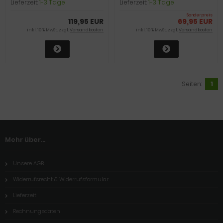
Lieferzeit:
1-3 Tage
Lieferzeit:
1-3 Tage
Sonderpreis
119,95 EUR
69,95 EUR
inkl. 19 % MwSt. zzgl.
Versandkosten
inkl. 19 % MwSt. zzgl.
Versandkosten
Seiten:
1
Mehr über...
Unsere AGB
Widerrufsrecht & Widerrufsformular
Lieferzeit
Rechnungsdaten