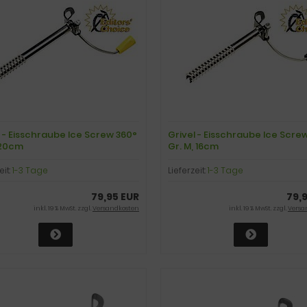
l - Eisschraube Ice Screw 360°
Grivel - Eisschraube Ice Scre
, 20cm
Gr. M, 16cm
eit:
1-3 Tage
Lieferzeit:
1-3 Tage
79,95 EUR
79,
inkl. 19 % MwSt. zzgl.
Versandkosten
inkl. 19 % MwSt. zzgl.
Versa