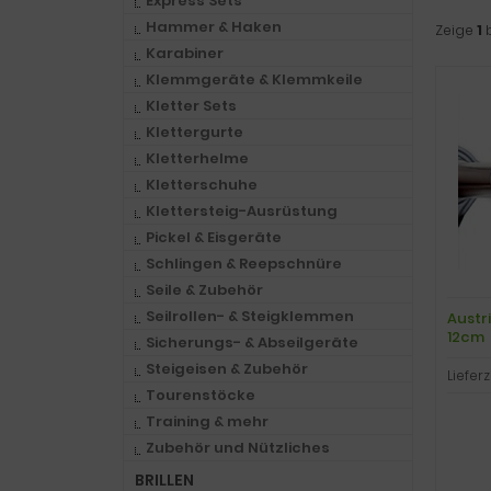
Express Sets
Hammer & Haken
Zeige
1
Karabiner
Klemmgeräte & Klemmkeile
Kletter Sets
Klettergurte
Kletterhelme
Kletterschuhe
Klettersteig-Ausrüstung
Pickel & Eisgeräte
Schlingen & Reepschnüre
Seile & Zubehör
Seilrollen- & Steigklemmen
Austri
12cm
Sicherungs- & Abseilgeräte
Steigeisen & Zubehör
Lieferz
Tourenstöcke
Training & mehr
Zubehör und Nützliches
BRILLEN