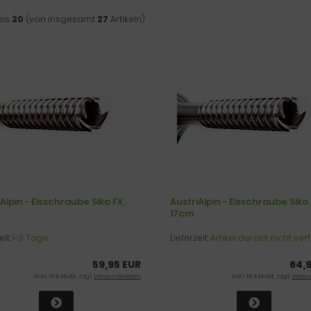
bis
20
(von insgesamt
27
Artikeln)
Alpin - Eisschraube Siko FX,
AustriAlpin - Eisschraube Siko 
17cm
eit:
1-3 Tage
Lieferzeit:
Artikel derzeit nicht ve
59,95 EUR
64,
inkl. 19 % MwSt. zzgl.
Versandkosten
inkl. 19 % MwSt. zzgl.
Versa