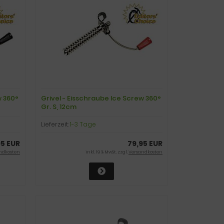
w 360°
Grivel - Eisschraube Ice Screw 360°
Gr. S, 12cm
Lieferzeit:
1-3 Tage
95 EUR
79,95 EUR
ndkosten
inkl. 19 % MwSt. zzgl.
Versandkosten