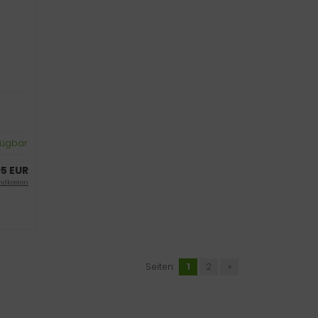
rfügbar
95 EUR
ndkosten
Seiten:
1
2
»