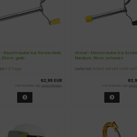
 - Eisschraube Ice Screw Helix
Grivel - Eisschraube Ice Screw
, 20cm, gelb
Medium, 16cm, schwarz
eit:
1-3 Tage
Lieferzeit:
Artikel derzeit nicht ve
62,95 EUR
62,
inkl. 19 % MwSt. zzgl.
Versandkosten
inkl. 19 % MwSt. zzgl.
Versa