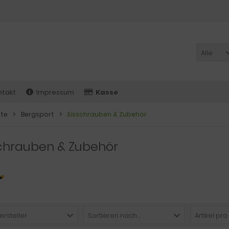
Alle
ntakt
Impressum
Kasse
ite
Bergsport
Eisschrauben & Zubehör
schrauben & Zubehör
ersteller
Sortieren nach ...
Artikel pro