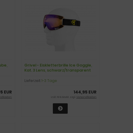
ube,
Grivel - Eiskletterbrille Ice Goggle,
Kat. 3 Lens, schwarz/transparent
Lieferzeit:
1-3 Tage
95 EUR
144,95 EUR
ndkosten
inkl. 19 % MwSt. zzgl.
Versandkosten