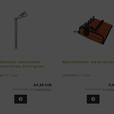
 Diamond - Eisschraube
Black Diamond - Ice Screw Up
ss Ice Screw, 22 cm green
eit:
1-3 Tage
Lieferzeit:
1-3 Tage
64,95 EUR
11,
inkl. 19 % MwSt. zzgl.
Versandkosten
inkl. 19 % MwSt. zzgl.
Versa