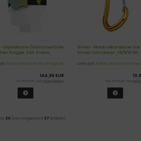
 - Expeditions-/Gletscherbrille
Grivel - Materialkarabiner Ice
ain Goggle, Kat. 4 Lens,
Screw Carrybiner, 25/9/10 kN,
rz/verspiegelt
orange
eit:
Artikel derzeit nicht verfügbar
Lieferzeit:
Artikel derzeit nicht ve
144,95 EUR
13,
inkl. 19 % MwSt. zzgl.
Versandkosten
inkl. 19 % MwSt. zzgl.
Versa
bis
20
(von insgesamt
27
Artikeln)