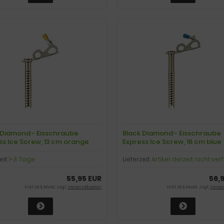
 Diamond - Eisschraube
Black Diamond - Eisschraube
ss Ice Screw, 13 cm orange
Express Ice Screw, 16 cm blue
eit:
1-3 Tage
Lieferzeit:
Artikel derzeit nicht ve
55,95 EUR
56,
inkl. 19 % MwSt. zzgl.
Versandkosten
inkl. 19 % MwSt. zzgl.
Versa