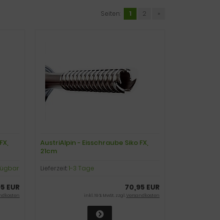
Seiten:
1
2
»
FX,
AustriAlpin - Eisschraube Siko FX,
21cm
rfügbar
Lieferzeit:
1-3 Tage
95 EUR
70,95 EUR
ndkosten
inkl. 19 % MwSt. zzgl.
Versandkosten