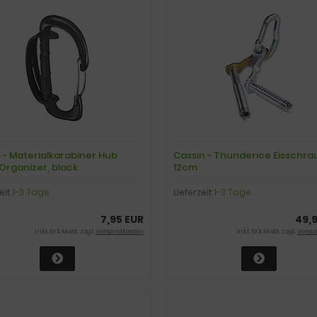
- Materialkarabiner Hub
Cassin - Thunderice Eisschra
Organizer, black
12cm
eit:
1-3 Tage
Lieferzeit:
1-3 Tage
7,95 EUR
49,
inkl. 19 % MwSt. zzgl.
Versandkosten
inkl. 19 % MwSt. zzgl.
Versa