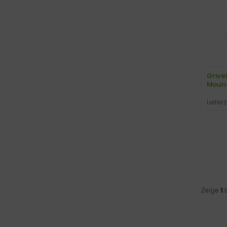
Grivel
Mount
schwa
Lieferz
Zeige
1