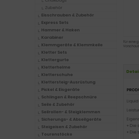
Chalkbags
Zubehör
Eisschrauben & Zubehör
Express Sets
Hammer & Haken
Karabiner
Für eine g
Klemmgeräte & Klemmkeile
Vorschaub
Kletter Sets
Klettergurte
Kletterhelme
Detai
Kletterschuhe
Klettersteig-Ausrüstung
Pickel & Eisgeräte
PROD
Schlingen & Reepschnüre
Liquid
Seile & Zubehör
Leistu
Seilrollen- & Steigklemmen
Eigen
Sicherungs- & Abseilgeräte
+ Die 
Steigeisen & Zubehör
+ Die 
Tourenstöcke