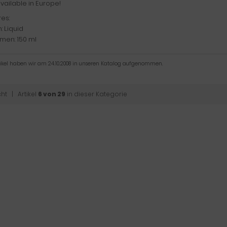
vailable in Europe!
es:
: Liquid
men: 150 ml
tikel haben wir am 24.10.2008 in unseren Katalog aufgenommen.
cht
| Artikel
6 von 29
in dieser Kategorie