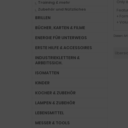
Only a
Training & mehr
Zubehör und Nützliches
Featur
+ Form
BRILLEN
+ Volu
BÜCHER, KARTEN & FILME
Diesen Ar
ENERGIE FÜR UNTERWEGS
ERSTE HILFE & ACCESSOIRES
Übersi
INDUSTRIEKLETTERN &
ARBEITSSICH.
ISOMATTEN
KINDER
KOCHER & ZUBEHÖR
LAMPEN & ZUBEHÖR
LEBENSMITTEL
MESSER & TOOLS