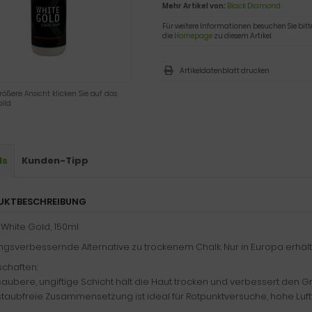
Mehr Artikel von:
Black Diamond
Für weitere Informationen besuchen Sie bitt
die
Homepage
zu diesem Artikel.
Artikeldatenblatt drucken
rößere Ansicht klicken Sie auf das
ild
ls
Kunden-Tipp
UKTBESCHREIBUNG
 White Gold, 150ml
ngsverbessernde Alternative zu trockenem Chalk. Nur in Europa erhältl
schaften:
saubere, ungiftige Schicht hält die Haut trocken und verbessert den Gr
staubfreie Zusammensetzung ist ideal für Rotpunktversuche, hohe Luftf