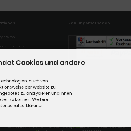
ationen
Zahlungsmethoden
ngszeiten
orts - Über uns
ndet Cookies und andere
Technologien, auch von
nktionsweise der Website zu
Angebotes zu analysieren und Ihnen
eten zu können. Weitere
Datenschutzerklärung.
Rocksports © 2026 | Template © 2009-2026 by
mod
ified eCommerce Shopsoftware