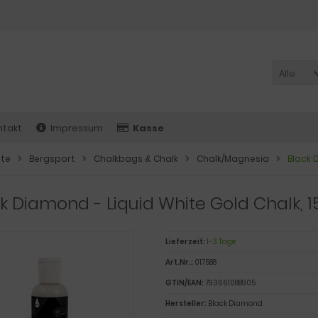
Alle
ntakt
Impressum
Kasse
ite
Bergsport
Chalkbags & Chalk
Chalk/Magnesia
Black 
k Diamond - Liquid White Gold Chalk, 
Lieferzeit:
1-3 Tage
Art.Nr.:
017588
GTIN/EAN:
793661088905
Hersteller:
Black Diamond