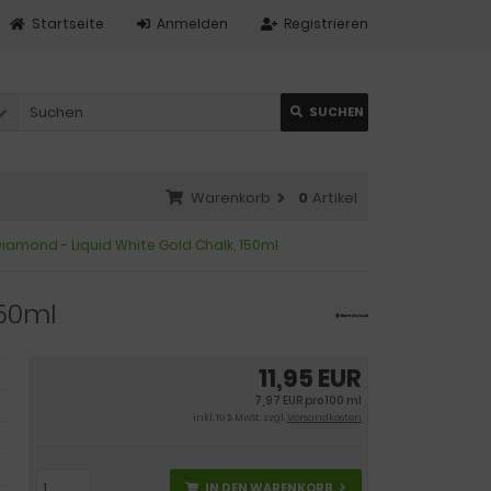
Startseite
Anmelden
Registrieren
SUCHEN
Warenkorb
0
Artikel
Diamond - Liquid White Gold Chalk, 150ml
150ml
11,95 EUR
7,97 EUR pro 100 ml
inkl. 19 % MwSt. zzgl.
Versandkosten
IN DEN WARENKORB