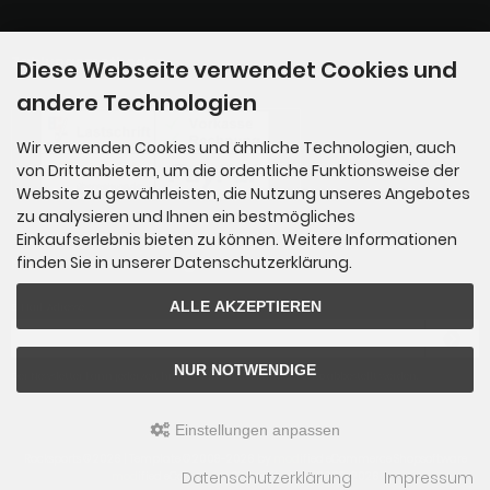
Zahlungsmethoden
Diese Webseite verwendet Cookies und
andere Technologien
Wir verwenden Cookies und ähnliche Technologien, auch
von Drittanbietern, um die ordentliche Funktionsweise der
Website zu gewährleisten, die Nutzung unseres Angebotes
zu analysieren und Ihnen ein bestmögliches
Einkaufserlebnis bieten zu können. Weitere Informationen
finden Sie in unserer Datenschutzerklärung.
Newsletter-Anmeldung
ALLE AKZEPTIEREN
E-Mail-Adresse:
NUR NOTWENDIGE
Der Newsletter kann jederzeit hier oder in Ihrem Kundenkonto abbestellt werden.
Einstellungen anpassen
Rocksports © 2026 | Template © 2009-2026 by
mod
ified eCommerce Shopsoftware
Datenschutzerklärung
Impressum
mod
ified eCommerce Shopsoftware © 2009-2026