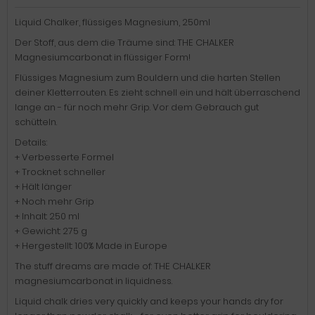
Liquid Chalker, flüssiges Magnesium, 250ml
Der Stoff, aus dem die Träume sind: THE CHALKER
Magnesiumcarbonat in flüssiger Form!
Flüssiges Magnesium zum Bouldern und die harten Stellen
deiner Kletterrouten. Es zieht schnell ein und hält überraschend
lange an - für noch mehr Grip. Vor dem Gebrauch gut
schütteln.
Details:
+ Verbesserte Formel
+ Trocknet schneller
+ Hält länger
+ Noch mehr Grip
+ Inhalt: 250 ml
+ Gewicht: 275 g
+ Hergestellt: 100% Made in Europe
The stuff dreams are made of: THE CHALKER
magnesiumcarbonat in liquidness.
Liquid chalk dries very quickly and keeps your hands dry for