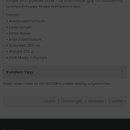
longer than powder chalk - for even better grip for bouldering
and hard moves. Shake well before use.
Details:
+ Advanced Formula
+ Lasts longer
+ Dries faster
+ Improved friction
+ Volumen: 250 ml
+ Weight: 275 g
+ 100% Made in Europe
Kunden-Tipp
Diesen Artikel haben wir am 26.11.2009 in unseren Katalog aufgenommen.
« Erster
|
« vorheriger
|
nächster »
|
Letzter »