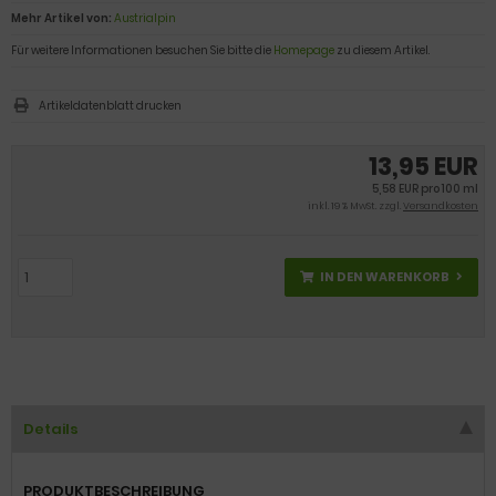
Mehr Artikel von:
Austrialpin
Für weitere Informationen besuchen Sie bitte die
Homepage
zu diesem Artikel.
Artikeldatenblatt drucken
13,95 EUR
5,58 EUR pro 100 ml
inkl. 19 % MwSt. zzgl.
Versandkosten
IN DEN WARENKORB
Details
PRODUKTBESCHREIBUNG