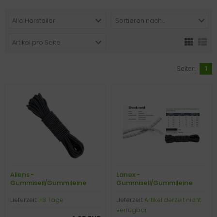
Alle Hersteller
Sortieren nach ...
Artikel pro Seite
Seiten:
1
Aliens -
Lanex -
Gummiseil/Gummileine
Gummiseil/Gummileine
Gumfix 2,0 mm, L舅ge 10 m,
Shockcord 3,0 mm, L舅ge 10
schwarz
m, schwarz
Lieferzeit:
1-3 Tage
Lieferzeit:
Artikel derzeit nicht
verfügbar