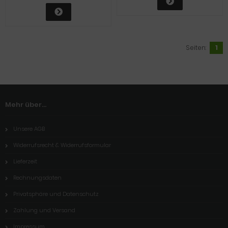
Seiten:
1
Mehr über...
Unsere AGB
Widerrufsrecht & Widerrufsformular
Lieferzeit
Rechnungsdaten
Privatsphäre und Datenschutz
Zahlung und Versand
Impressum