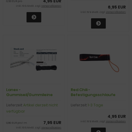
4,95 EUR
0,50 EUR pro
inkl. 19 % MwSt. zzgl.
Versandkosten
6,95 EUR
inkl. 19 % MwSt. zzgl.
Versandkosten
Lanex -
Red Chili -
Gummiseil/Gummileine
Befestigungsschlaufe
Shockcord 4,0 mm, L舅ge 10
Multipitch Shoekeeper,
m, schwarz
black/red, Paarpreis
Lieferzeit:
Artikel derzeit nicht
Lieferzeit:
1-3 Tage
verfügbar
4,95 EUR
7,95 EUR
inkl. 19 % MwSt. zzgl.
Versandkosten
0,80 EUR pro 1 m
inkl. 19 % MwSt. zzgl.
Versandkosten