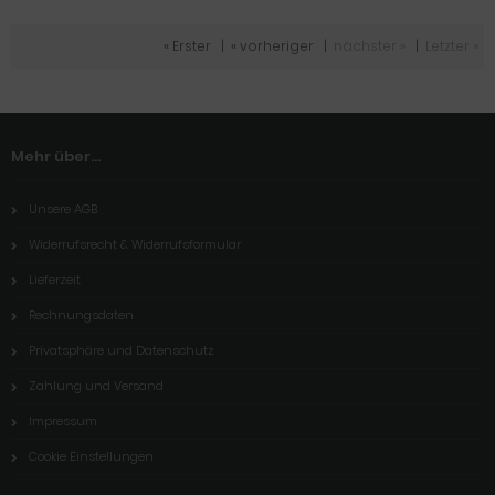
« Erster
|
« vorheriger
|
nächster »
|
Letzter »
Mehr über...
Unsere AGB
Widerrufsrecht & Widerrufsformular
Lieferzeit
Rechnungsdaten
Privatsphäre und Datenschutz
Zahlung und Versand
Impressum
Cookie Einstellungen