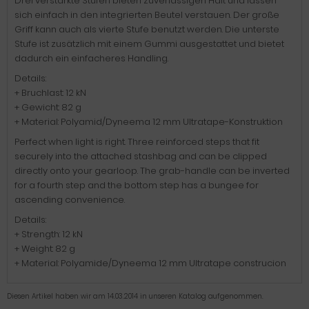
Drei verstärkte Stufen bieten zuverlässigen Halt und lassen
sich einfach in den integrierten Beutel verstauen. Der große
Griff kann auch als vierte Stufe benutzt werden. Die unterste
Stufe ist zusätzlich mit einem Gummi ausgestattet und bietet
dadurch ein einfacheres Handling.
Details:
+ Bruchlast: 12 kN
+ Gewicht: 82 g
+ Material: Polyamid/Dyneema 12 mm Ultratape-Konstruktion
Perfect when light is right. Three reinforced steps that fit
securely into the attached stashbag and can be clipped
directly onto your gearloop. The grab-handle can be inverted
for a fourth step and the bottom step has a bungee for
ascending convenience.
Details:
+ Strength: 12 kN
+ Weight: 82 g
+ Material: Polyamide/Dyneema 12 mm Ultratape construcion
Diesen Artikel haben wir am 14.03.2014 in unseren Katalog aufgenommen.