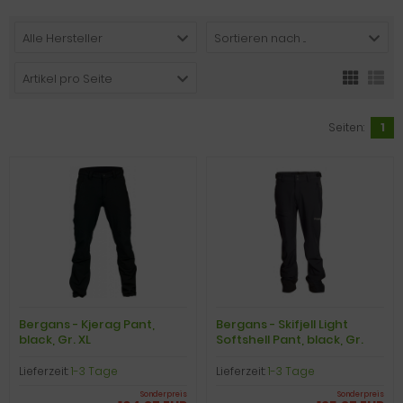
Alle Hersteller
Sortieren nach ...
Artikel pro Seite
Seiten:
1
Bergans - Kjerag Pant,
Bergans - Skifjell Light
black, Gr. XL
Softshell Pant, black, Gr.
XXL
Lieferzeit:
1-3 Tage
Lieferzeit:
1-3 Tage
Sonderpreis
Sonderpreis