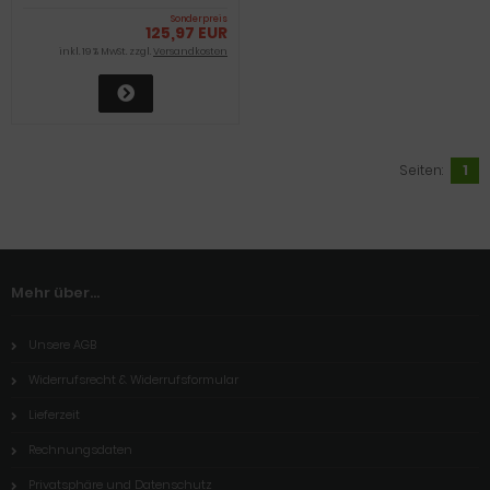
Sonderpreis
125,97 EUR
inkl. 19 % MwSt. zzgl.
Versandkosten
Seiten:
1
Mehr über...
Unsere AGB
Widerrufsrecht & Widerrufsformular
Lieferzeit
Rechnungsdaten
Privatsphäre und Datenschutz