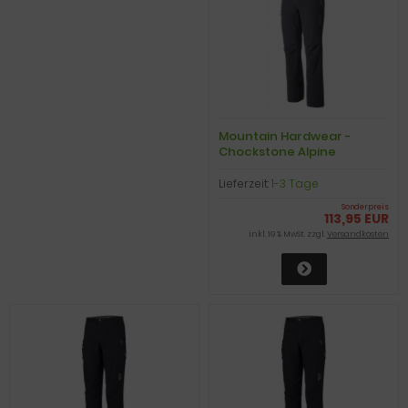
Mountain Hardwear -
Chockstone Alpine
Softshell Pants, regular,
shark, Gr. XL
Lieferzeit:
1-3 Tage
Sonderpreis
113,95 EUR
inkl. 19 % MwSt. zzgl.
Versandkosten