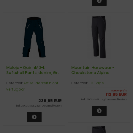
Maloja - QuirinM 3-L
Mountain Hardwear -
Softshell Pants, denim, Gr.
Chockstone Alpine
S
Softshell Pants, regular,
shark, Gr. L
Lieferzeit:
Artikel derzeit nicht
Lieferzeit:
1-3 Tage
verfügbar
Sonderpreis
113,95 EUR
239,95 EUR
inkl. 19 % MwSt. zzgl.
Versandkosten
inkl. 19 % MwSt. zzgl.
Versandkosten