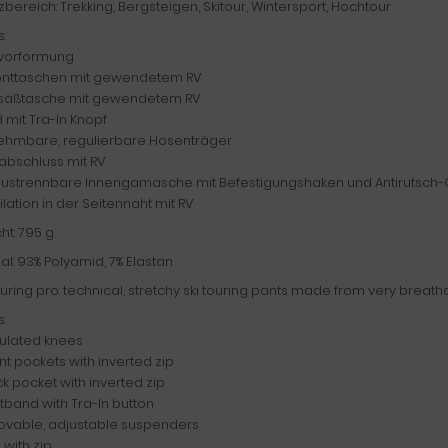
zbereich: Trekking, Bergsteigen, Skitour, Wintersport, Hochtour
s:
evorformung
ronttaschen mit gewendetem RV
esäßtasche mit gewendetem RV
 mit Tra-In Knopf
ehmbare, regulierbare Hosenträger
abschluss mit RV
austrennbare Innengamasche mit Befestigungshaken und Antirutsc
ilation in der Seitennaht mit RV
ht: 795 g
al: 93% Polyamid, 7% Elastan
uring pro: technical, stretchy ski touring pants made from very breath
s:
culated knees
ont pockets with inverted zip
ck pocket with inverted zip
tband with Tra-In button
ovable, adjustable suspenders
s with zip