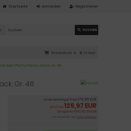
Startseite
Anmelden
Registrieren
SUCHEN
Warenkorb
0
Artikel
se Men Platta Pants, black, Gr. 46
ck, Gr. 46
179,95 EUR
Unser bisheriger Preis
125,97 EUR
Jetzt nur
Sie sparen 30% / 53,99 EUR
inkl. 19 % MwSt. zzgl.
Versandkosten