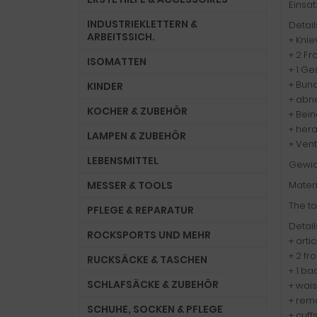
Einsat
INDUSTRIEKLETTERN &
Detail
ARBEITSSICH.
+ Kni
+ 2 F
ISOMATTEN
+ 1 G
+ Bund
KINDER
+ abn
KOCHER & ZUBEHÖR
+ Bein
+ her
LAMPEN & ZUBEHÖR
+ Vent
LEBENSMITTEL
Gewic
MESSER & TOOLS
Materi
The to
PFLEGE & REPARATUR
Detail
ROCKSPORTS UND MEHR
+ arti
+ 2 fr
RUCKSÄCKE & TASCHEN
+ 1 ba
SCHLAFSÄCKE & ZUBEHÖR
+ wais
+ rem
SCHUHE, SOCKEN & PFLEGE
+ cuff