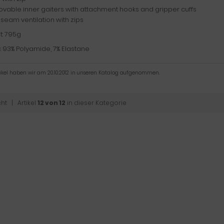
vable inner gaiters with attachment hooks and gripper cuffs
 seam ventilation with zips
t: 795g
: 93% Polyamide, 7% Elastane
tikel haben wir am 20.10.2012 in unseren Katalog aufgenommen.
cht
| Artikel
12 von 12
in dieser Kategorie