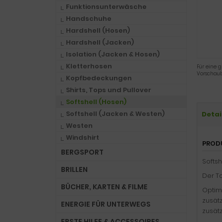
Funktionsunterwäsche
Handschuhe
Hardshell (Hosen)
Hardshell (Jacken)
Isolation (Jacken & Hosen)
Kletterhosen
Für eine g
Vorschaub
Kopfbedeckungen
Shirts, Tops und Pullover
Softshell (Hosen)
Softshell (Jacken & Westen)
Detai
Westen
Windshirt
PROD
BERGSPORT
Softsh
BRILLEN
Der T
BÜCHER, KARTEN & FILME
Optim
zusät
ENERGIE FÜR UNTERWEGS
zusätz
ERSTE HILFE & ACCESSOIRES