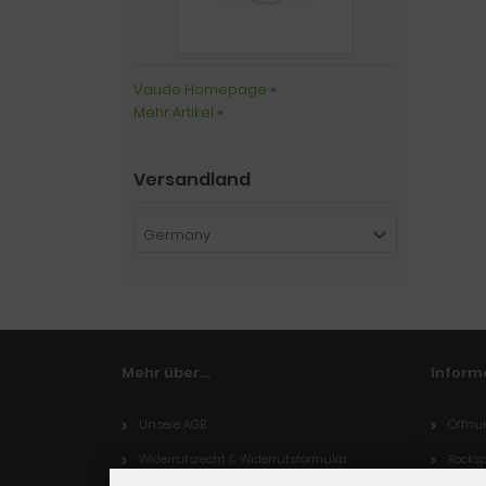
Vaude Homepage
»
Mehr Artikel
»
Versandland
Germany
Mehr über...
Inform
Unsere AGB
Öffnu
Widerrufsrecht & Widerrufsformular
Rocksp