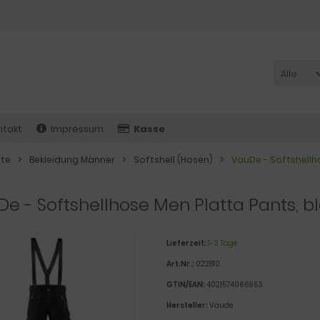
Alle
ntakt
Impressum
Kasse
ite
Bekleidung Männer
Softshell (Hosen)
VauDe - Softshellho
e - Softshellhose Men Platta Pants, bla
Lieferzeit:
1-3 Tage
Art.Nr.:
022810
GTIN/EAN:
4021574066953
Hersteller:
Vaude