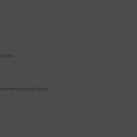
h-Gummi
able Windproof 80 fabric.