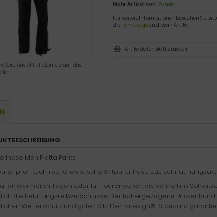
Mehr Artikel von:
Vaude
Für weitere Informationen besuchen Sie bitt
die
Homepage
zu diesem Artikel.
Artikeldatenblatt drucken
rößere Ansicht klicken Sie auf das
ild
ls
UKTBESCHREIBUNG
ellhose Men Platta Pants
ourenprofi: technische, elastische Skitourenhose aus sehr atmungsakt
al an wärmeren Tagen oder für Tourengeher, die schnell ins Schwitz
zlich die Belüftungsreißverschlüsse. Der höhergezogene Rückenbun
lichen Wetterschutz und guten Sitz. Der bluesign®-Standard garantier