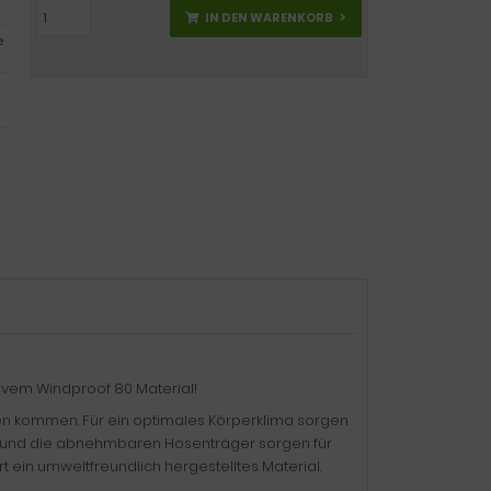
IN DEN WARENKORB
e
ivem Windproof 80 Material!
en kommen. Für ein optimales Körperklima sorgen
d und die abnehmbaren Hosenträger sorgen für
t ein umweltfreundlich hergestelltes Material.