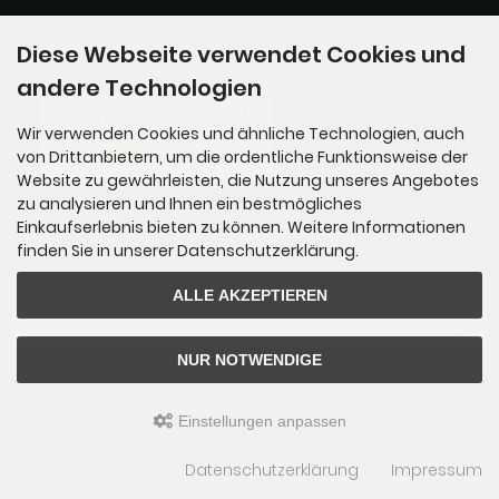
Zahlungsmethoden
Diese Webseite verwendet Cookies und
andere Technologien
Wir verwenden Cookies und ähnliche Technologien, auch
von Drittanbietern, um die ordentliche Funktionsweise der
Website zu gewährleisten, die Nutzung unseres Angebotes
zu analysieren und Ihnen ein bestmögliches
Einkaufserlebnis bieten zu können. Weitere Informationen
finden Sie in unserer Datenschutzerklärung.
Newsletter-Anmeldung
ALLE AKZEPTIEREN
E-Mail-Adresse:
NUR NOTWENDIGE
Der Newsletter kann jederzeit hier oder in Ihrem Kundenkonto abbestellt werden.
Einstellungen anpassen
Rocksports © 2026 | Template © 2009-2026 by
mod
ified eCommerce Shopsoftware
Datenschutzerklärung
Impressum
mod
ified eCommerce Shopsoftware © 2009-2026