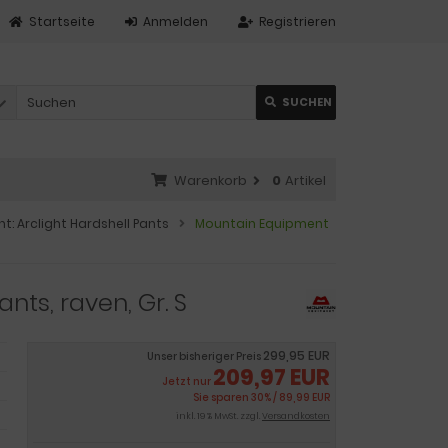
Startseite
Anmelden
Registrieren
SUCHEN
Warenkorb
0
Artikel
: Arclight Hardshell Pants
Mountain Equipment
nts, raven, Gr. S
299,95 EUR
Unser bisheriger Preis
209,97 EUR
Jetzt nur
Sie sparen 30% / 89,99 EUR
inkl. 19 % MwSt. zzgl.
Versandkosten