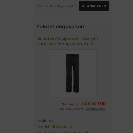
Passwort vergessen?
ANMELDEN
Zuletzt angesehen
Mountain Equipment - Arclight
Hardshell Pants, raven, Gr. S
209,97 EUR
Sonderpreis
inkl. 19 % MwSt. zzgl.
Versandkosten
Features:
Hardshell (Jacken) »
Mehr auf Ihrer privaten Seite »