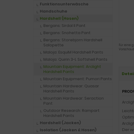
Funktionsunterwäsche
Handschuhe
Hardshell (Hosen)
Bergans: Sirdal II Pant
Bergans: Snohetta Pant
Bergans: Storebjorn Hardshell
Salopette
Für eine g
Vorschaub
Maloja: EsquiM Hardshell Pants
Maloja: Quirin 3-L Softshell Pants
Mountain Equipment: Arclight
Hardshell Pants
Detai
Mountain Equipment: Pumori Pants
Mountain Hardwear: Quasar
Hardshell Pants
PROD
Mountain Hardwear: Seraction
Arclig
Pant
Outdoor Research: Rampart
Leich
Hardshell Pants
Optim
Hardshell (Jacken)
Arclig
Der w
Isolation (Jacken & Hosen)