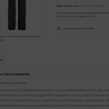
Mehr Artikel von:
Mountain Equipment
Für weitere Informationen besuchen Sie bitt
die
Homepage
zu diesem Artikel.
Artikeldatenblatt drucken
rößere Ansicht klicken Sie auf das
ild
ls
UKTBESCHREIBUNG
ht Hardshell Pants
te Hose aus POLARTEC® Neoshell für ausgedehnte Skitouren in den ho
aler Schutz und Bewegungsfreiheit auf allen Touren sind bei dieser H
ht Pant ist wasserdicht und robust wie eine Hardshell, zugleich aber a
eite Beinabschluss kann perfekt an jeden Tourenstiefel angepasst we