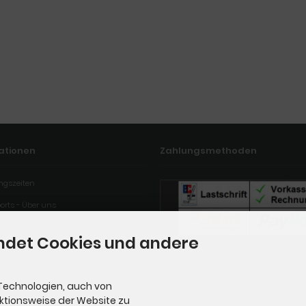
ationen
Zahlungsmethoden
ngszeiten
orts - Über uns
ndet Cookies und andere
Technologien, auch von
nktionsweise der Website zu