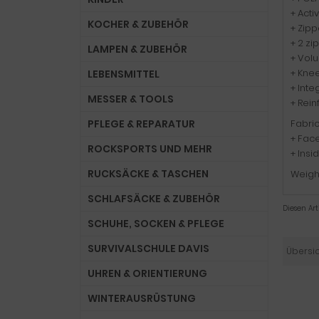
+ Acti
KOCHER & ZUBEHÖR
+ Zip
+ 2 z
LAMPEN & ZUBEHÖR
+ Volu
+ Kne
LEBENSMITTEL
+ Inte
MESSER & TOOLS
+ Rein
PFLEGE & REPARATUR
Fabric
+ Face
ROCKSPORTS UND MEHR
+ Ins
RUCKSÄCKE & TASCHEN
Weigh
SCHLAFSÄCKE & ZUBEHÖR
Diesen Ar
SCHUHE, SOCKEN & PFLEGE
SURVIVALSCHULE DAVIS
Übersi
UHREN & ORIENTIERUNG
WINTERAUSRÜSTUNG