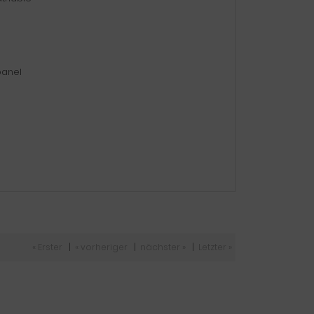
panel
« Erster
|
« vorheriger
|
nächster »
|
Letzter »