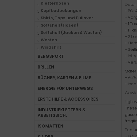
Kletterhosen
Detail
Kopfbedeckungen
+ POLA
+ Vor
Shirts, Tops und Pullover
+ 1 T
Softshell (Hosen)
+ 1 T
Softshell (Jacken & Westen)
+ 2 La
Westen
+ Kle
Windshirt
+ Seit
+ Inte
BERGSPORT
+ Ver
BRILLEN
Materi
BÜCHER, KARTEN & FILME
+ Auße
+ Inne
ENERGIE FÜR UNTERWEGS
Gewic
ERSTE HILFE & ACCESSOIRES
Lightw
These 
INDUSTRIEKLETTERN &
gusset
ARBEITSSICH.
fragile
ISOMATTEN
Featur
+ POLA
KINDER