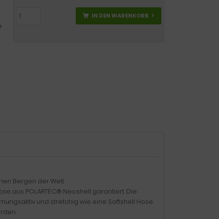
IN DEN WARENKORB
e
hen Bergen der Welt.
ose aus POLARTEC® Neoshell garantiert. Die
tmungsaktiv und stretchig wie eine Softshell Hose.
rden.