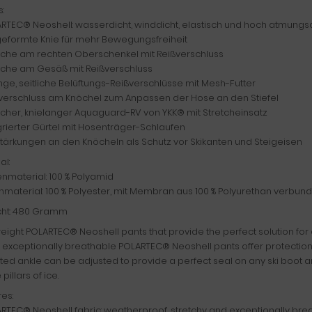
s:
RTEC® Neoshell: wasserdicht, winddicht, elastisch und hoch atmungsa
geformte Knie für mehr Bewegungsfreiheit
asche am rechten Oberschenkel mit Reißverschluss
asche am Gesäß mit Reißverschluss
nge, seitliche Belüftungs-Reißverschlüsse mit Mesh-Futter
ttverschluss am Knöchel zum Anpassen der Hose an den Stiefel
licher, knielanger Aquaguard-RV von YKK® mit Stretcheinsatz
grierter Gürtel mit Hosenträger-Schlaufen
stärkungen an den Knöcheln als Schutz vor Skikanten und Steigeisen
al:
nmaterial: 100 % Polyamid
nmaterial: 100 % Polyester, mit Membran aus 100 % Polyurethan verbun
ht: 480 Gramm
eight POLARTEC® Neoshell pants that provide the perfect solution for 
exceptionally breathable POLARTEC® Neoshell pants offer protection a
ed ankle can be adjusted to provide a perfect seal on any ski boot a
 pillars of ice.
es:
RTEC® Neoshell fabric: weatherproof, stretchy and exceptionally bre