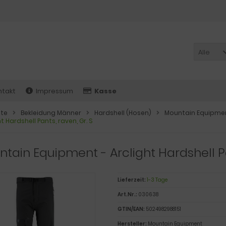
Alle
ntakt
Impressum
Kasse
ite
Bekleidung Männer
Hardshell (Hosen)
Mountain Equipment
ht Hardshell Pants, raven, Gr. S
tain Equipment - Arclight Hardshell Pa
Lieferzeit:
1-3 Tage
Art.Nr.:
030638
GTIN/EAN:
5024982988151
Hersteller:
Mountain Equipment