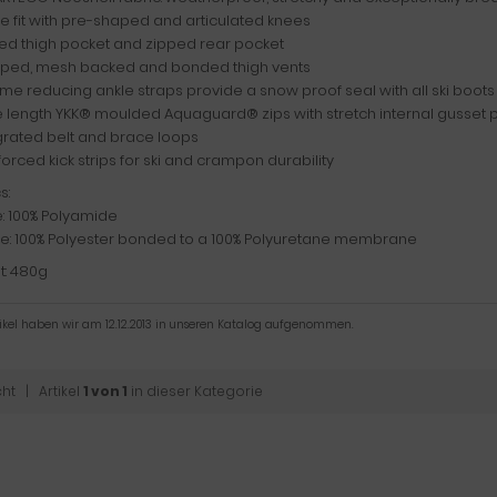
ve fit with pre-shaped and articulated knees
ped thigh pocket and zipped rear pocket
ipped, mesh backed and bonded thigh vents
me reducing ankle straps provide a snow proof seal with all ski boots
e length YKK® moulded Aquaguard® zips with stretch internal gusset 
grated belt and brace loops
forced kick strips for ski and crampon durability
s:
: 100% Polyamide
ide: 100% Polyester bonded to a 100% Polyuretane membrane
t: 480g
tikel haben wir am 12.12.2013 in unseren Katalog aufgenommen.
cht
| Artikel
1 von 1
in dieser Kategorie