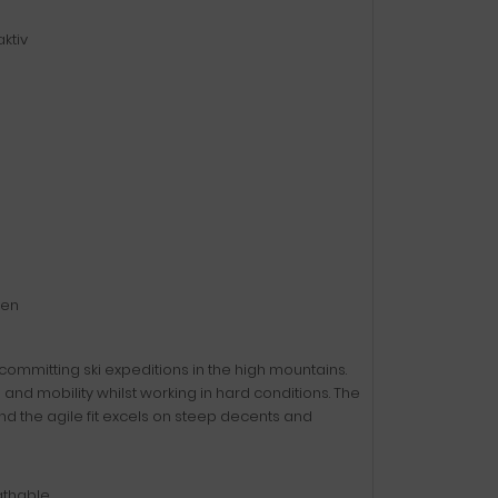
ktiv
den
committing ski expeditions in the high mountains.
nd mobility whilst working in hard conditions. The
nd the agile fit excels on steep decents and
athable