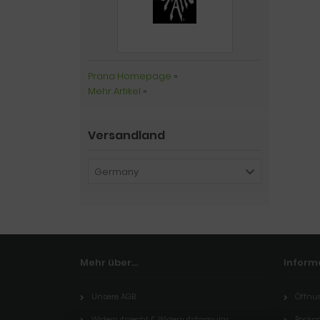
Prana Homepage
»
Mehr Artikel
»
Versandland
Germany
Mehr über...
Inform
Unsere AGB
Öffnu
Widerrufsrecht & Widerrufsformular
Rocksp