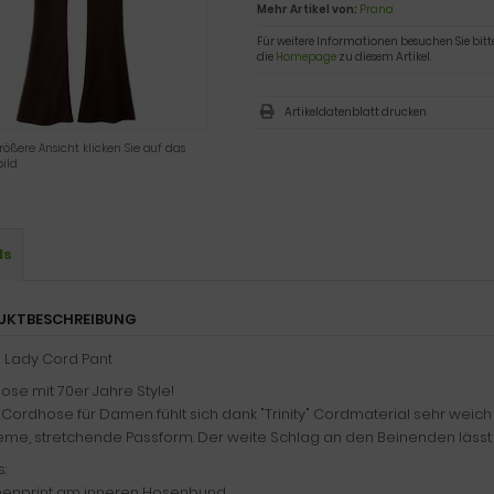
Mehr Artikel von:
Prana
Für weitere Informationen besuchen Sie bitt
die
Homepage
zu diesem Artikel.
Artikeldatenblatt drucken
rößere Ansicht klicken Sie auf das
ild
ls
UKTBESCHREIBUNG
e Lady Cord Pant
se mit 70er Jahre Style!
Cordhose für Damen fühlt sich dank "Trinity" Cordmaterial sehr weich a
me, stretchende Passform. Der weite Schlag an den Beinenden lässt
s:
menprint am inneren Hosenbund