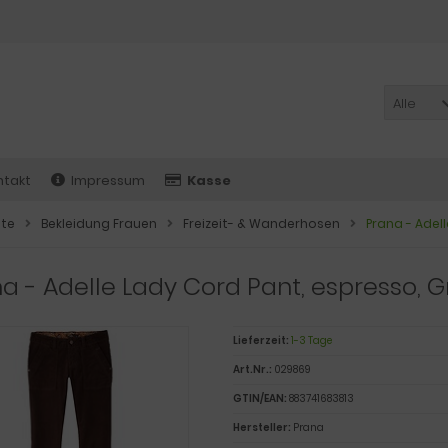
Alle
ntakt
Impressum
Kasse
ite
Bekleidung Frauen
Freizeit- & Wanderhosen
Prana - Adell
a - Adelle Lady Cord Pant, espresso, Gr
Lieferzeit:
1-3 Tage
Art.Nr.:
029869
GTIN/EAN:
883741683813
Hersteller:
Prana