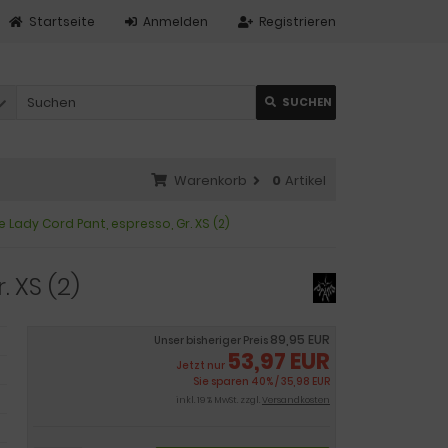
Startseite
Anmelden
Registrieren
SUCHEN
Warenkorb
0
Artikel
e Lady Cord Pant, espresso, Gr. XS (2)
. XS (2)
89,95 EUR
Unser bisheriger Preis
53,97 EUR
Jetzt nur
Sie sparen 40% / 35,98 EUR
inkl. 19 % MwSt. zzgl.
Versandkosten