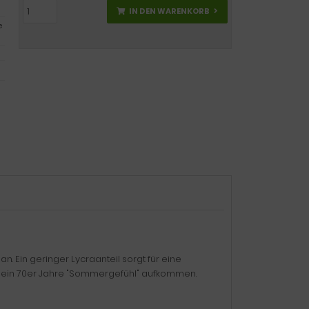
IN DEN WARENKORB
e
n. Ein geringer Lycraanteil sorgt für eine
 ein 70er Jahre "Sommergefühl" aufkommen.