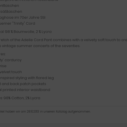
ronttaschen
esäßtaschen
aghose im 70er Jahre Stil
emer "Trinity" Cord
al: 98 % Baumwolle, 2 % Lycra
retch of the Adelle Cord Pant combines with a velvety soft touch to crea
s vintage summer concerts of the seventies.
es:
nity' corduroy
rise
 velvet touch
 inspired styling with flared leg
nt and back patch pockets
al printed interior waistband
s: 98% Cotton, 2% Lycra
tikel haben wir am 28.10.2013 in unseren Katalog aufgenommen.