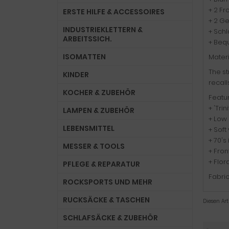
+ 2 F
ERSTE HILFE & ACCESSOIRES
+ 2 G
INDUSTRIEKLETTERN &
+ Schl
ARBEITSSICH.
+ Bequ
ISOMATTEN
Materi
The st
KINDER
recall
KOCHER & ZUBEHÖR
Featur
+ 'Tri
LAMPEN & ZUBEHÖR
+ Low 
LEBENSMITTEL
+ Soft
+ 70's
MESSER & TOOLS
+ Fro
+ Flor
PFLEGE & REPARATUR
Fabric
ROCKSPORTS UND MEHR
RUCKSÄCKE & TASCHEN
Diesen Ar
SCHLAFSÄCKE & ZUBEHÖR