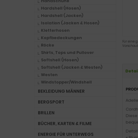
Handschuhe
Hardshell (Hosen)
Hardshell (Jacken)
Isolation (Jacken & Hosen)
Kletterhosen
Kopfbedeckungen
Für eine g
Röcke
Vorschaub
Shirts, Tops und Pullover
Softshell (Hosen)
Softshell (Jacken & Westen)
Detai
Westen
Windstopper/Windshell
PROD
BEKLEIDUNG MÄNNER
Adell
BERGSPORT
Cordho
BRILLEN
Diese 
beque
BÜCHER, KARTEN & FILME
Detail
ENERGIE FÜR UNTERWEGS
+ Blu