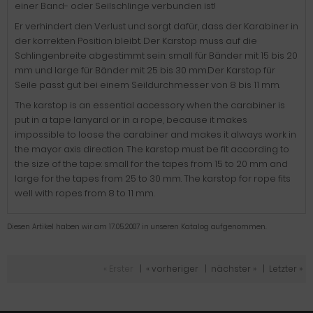
einer Band- oder Seilschlinge verbunden ist!
Er verhindert den Verlust und sorgt dafür, dass der Karabiner in
der korrekten Position bleibt. Der Karstop muss auf die
Schlingenbreite abgestimmt sein: small für Bänder mit 15 bis 20
mm und large für Bänder mit 25 bis 30 mm.Der Karstop für
Seile passt gut bei einem Seildurchmesser von 8 bis 11 mm.
The karstop is an essential accessory when the carabiner is
put in a tape lanyard or in a rope, because it makes
impossible to loose the carabiner and makes it always work in
the mayor axis direction. The karstop must be fit according to
the size of the tape: small for the tapes from 15 to 20 mm and
large for the tapes from 25 to 30 mm. The karstop for rope fits
well with ropes from 8 to 11 mm.
Diesen Artikel haben wir am 17.05.2007 in unseren Katalog aufgenommen.
« Erster
|
« vorheriger
|
nächster »
|
Letzter »