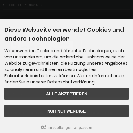
Rocksports - Über uns
Zahlungsmethoden
Diese Webseite verwendet Cookies und
andere Technologien
Wir verwenden Cookies und ähnliche Technologien, auch
von Drittanbietern, um die ordentliche Funktionsweise der
Website zu gewährleisten, die Nutzung unseres Angebotes
zu analysieren und Ihnen ein bestmögliches
Einkaufserlebnis bieten zu können. Weitere Informationen
finden Sie in unserer Datenschutzerklärung.
Newsletter-Anmeldung
ALLE AKZEPTIEREN
E-Mail-Adresse:
NUR NOTWENDIGE
Der Newsletter kann jederzeit hier oder in Ihrem Kundenkonto abbestellt werden.
Einstellungen anpassen