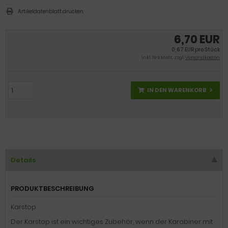
Artikeldatenblatt drucken
6,70 EUR
0,67 EUR pro Stück
inkl. 19 % MwSt. zzgl.
Versandkosten
IN DEN WARENKORB
Details
PRODUKTBESCHREIBUNG
Karstop
Der Karstop ist ein wichtiges Zubehör, wenn der Karabiner mit