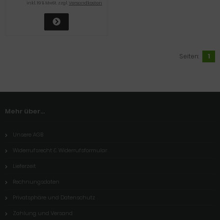
inkl. 19 % MwSt. zzgl.
Versandkosten
Seiten:
1
Mehr über...
Unsere AGB
Widerrufsrecht & Widerrufsformular
Lieferzeit
Rechnungsdaten
Privatsphäre und Datenschutz
Zahlung und Versand