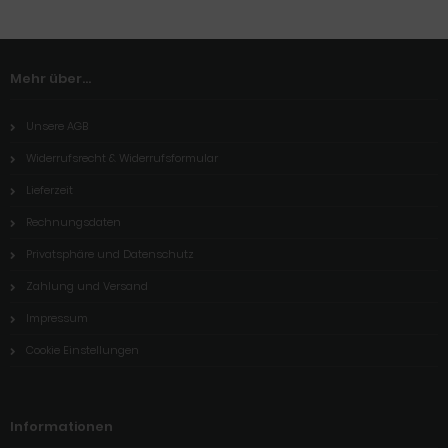
Mehr über...
Unsere AGB
Widerrufsrecht & Widerrufsformular
Lieferzeit
Rechnungsdaten
Privatsphäre und Datenschutz
Zahlung und Versand
Impressum
Cookie Einstellungen
Informationen