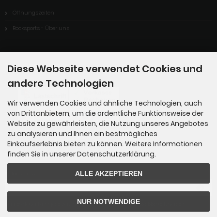
Öffnungszeiten
Rocksports - Über uns
Zahlungsmethoden
Diese Webseite verwendet Cookies und
andere Technologien
Wir verwenden Cookies und ähnliche Technologien, auch
von Drittanbietern, um die ordentliche Funktionsweise der
Website zu gewährleisten, die Nutzung unseres Angebotes
zu analysieren und Ihnen ein bestmögliches
Einkaufserlebnis bieten zu können. Weitere Informationen
finden Sie in unserer Datenschutzerklärung.
Newsletter-Anmeldung
ALLE AKZEPTIEREN
E-Mail-Adresse:
NUR NOTWENDIGE
Der Newsletter kann jederzeit hier oder in Ihrem Kundenkonto abbestellt werden.